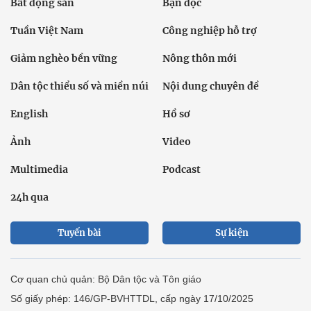
Bất động sản
Bạn đọc
Tuần Việt Nam
Công nghiệp hỗ trợ
Giảm nghèo bền vững
Nông thôn mới
Dân tộc thiểu số và miền núi
Nội dung chuyên đề
English
Hồ sơ
Ảnh
Video
Multimedia
Podcast
24h qua
Tuyến bài
Sự kiện
Cơ quan chủ quản: Bộ Dân tộc và Tôn giáo
Số giấy phép: 146/GP-BVHTTDL, cấp ngày 17/10/2025