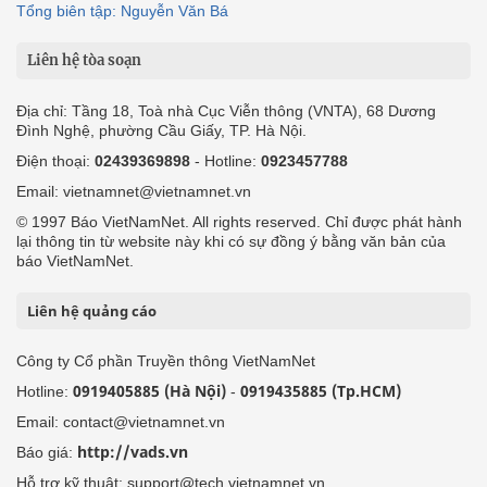
Tổng biên tập: Nguyễn Văn Bá
Liên hệ tòa soạn
Địa chỉ: Tầng 18, Toà nhà Cục Viễn thông (VNTA), 68 Dương
Đình Nghệ, phường Cầu Giấy, TP. Hà Nội.
Điện thoại:
02439369898
- Hotline:
0923457788
Email: vietnamnet@vietnamnet.vn
© 1997 Báo VietNamNet. All rights reserved. Chỉ được phát hành
lại thông tin từ website này khi có sự đồng ý bằng văn bản của
báo VietNamNet.
Liên hệ quảng cáo
Công ty Cổ phần Truyền thông VietNamNet
0919405885 (Hà Nội)
0919435885 (Tp.HCM)
Hotline:
-
Email: contact@vietnamnet.vn
http://vads.vn
Báo giá:
Hỗ trợ kỹ thuật: support@tech.vietnamnet.vn