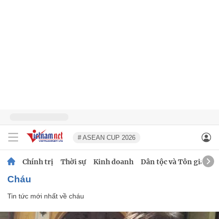
# ASEAN CUP 2026
Chính trị
Thời sự
Kinh doanh
Dân tộc và Tôn giáo
cháu
Tin tức mới nhất về
cháu