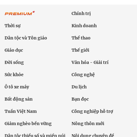
Chính trị
Thời sự
Kinh doanh
Dân tộc và Tôn giáo
Thể thao
Giáo dục
Thế giới
Đời sống
Văn hóa - Giải trí
Sức khỏe
Công nghệ
Ô tô xe máy
Du lịch
Bất động sản
Bạn đọc
Tuần Việt Nam
Công nghiệp hỗ trợ
Giảm nghèo bền vững
Nông thôn mới
Dân tộc thiểu số và miền núi
Nội dung chuyên đề