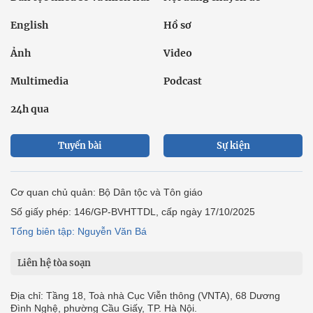
English
Hồ sơ
Ảnh
Video
Multimedia
Podcast
24h qua
Tuyến bài
Sự kiện
Cơ quan chủ quản: Bộ Dân tộc và Tôn giáo
Số giấy phép: 146/GP-BVHTTDL, cấp ngày 17/10/2025
Tổng biên tập: Nguyễn Văn Bá
Liên hệ tòa soạn
Địa chỉ: Tầng 18, Toà nhà Cục Viễn thông (VNTA), 68 Dương
Đình Nghệ, phường Cầu Giấy, TP. Hà Nội.