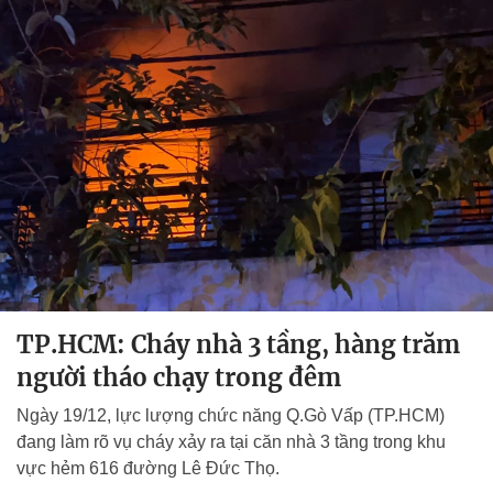
TP.HCM: Cháy nhà 3 tầng, hàng trăm
người tháo chạy trong đêm
Ngày 19/12, lực lượng chức năng Q.Gò Vấp (TP.HCM)
đang làm rõ vụ cháy xảy ra tại căn nhà 3 tầng trong khu
vực hẻm 616 đường Lê Đức Thọ.