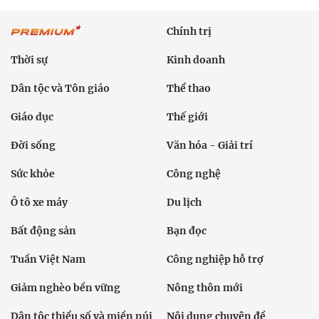
Chính trị
Thời sự
Kinh doanh
Dân tộc và Tôn giáo
Thể thao
Giáo dục
Thế giới
Đời sống
Văn hóa - Giải trí
Sức khỏe
Công nghệ
Ô tô xe máy
Du lịch
Bất động sản
Bạn đọc
Tuần Việt Nam
Công nghiệp hỗ trợ
Giảm nghèo bền vững
Nông thôn mới
Dân tộc thiểu số và miền núi
Nội dung chuyên đề