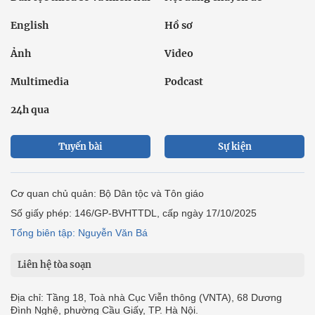
English
Hồ sơ
Ảnh
Video
Multimedia
Podcast
24h qua
Tuyến bài
Sự kiện
Cơ quan chủ quản: Bộ Dân tộc và Tôn giáo
Số giấy phép: 146/GP-BVHTTDL, cấp ngày 17/10/2025
Tổng biên tập: Nguyễn Văn Bá
Liên hệ tòa soạn
Địa chỉ: Tầng 18, Toà nhà Cục Viễn thông (VNTA), 68 Dương
Đình Nghệ, phường Cầu Giấy, TP. Hà Nội.