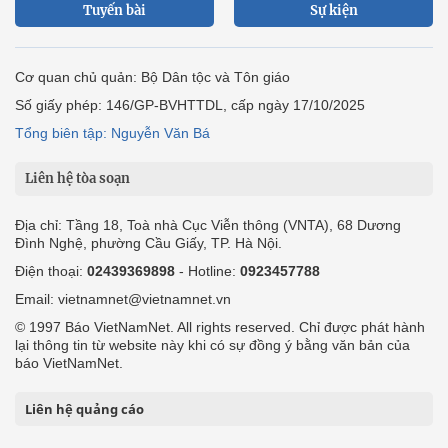
Tuyến bài
Sự kiện
Cơ quan chủ quản: Bộ Dân tộc và Tôn giáo
Số giấy phép: 146/GP-BVHTTDL, cấp ngày 17/10/2025
Tổng biên tập: Nguyễn Văn Bá
Liên hệ tòa soạn
Địa chỉ: Tầng 18, Toà nhà Cục Viễn thông (VNTA), 68 Dương
Đình Nghệ, phường Cầu Giấy, TP. Hà Nội.
Điện thoại:
02439369898
- Hotline:
0923457788
Email: vietnamnet@vietnamnet.vn
© 1997 Báo VietNamNet. All rights reserved. Chỉ được phát hành
lại thông tin từ website này khi có sự đồng ý bằng văn bản của
báo VietNamNet.
Liên hệ quảng cáo