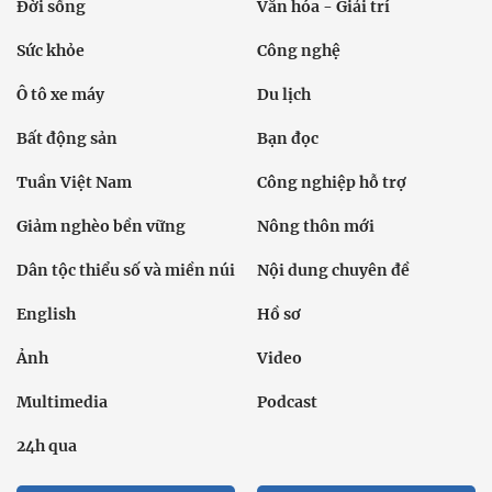
Đời sống
Văn hóa - Giải trí
Sức khỏe
Công nghệ
Ô tô xe máy
Du lịch
Bất động sản
Bạn đọc
Tuần Việt Nam
Công nghiệp hỗ trợ
Giảm nghèo bền vững
Nông thôn mới
Dân tộc thiểu số và miền núi
Nội dung chuyên đề
English
Hồ sơ
Ảnh
Video
Multimedia
Podcast
24h qua