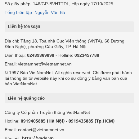
Số giấy phép: 146/GP-BVHTTDL, cấp ngày 17/10/2025
Tổng biên tập: Nguyễn Văn Bá
Liên hệ tòa soạn
Địa chỉ: Tầng 18, Toà nhà Cục Viễn thông (VNTA), 68 Dương
Đình Nghệ, phường Cầu Giấy, TP. Hà Nội.
Điện thoại:
02439369898
- Hotline:
0923457788
Email: vietnamnet@vietnamnet.vn
© 1997 Báo VietNamNet. All rights reserved. Chỉ được phát hành
lại thông tin từ website này khi có sự đồng ý bằng văn bản của
báo VietNamNet.
Liên hệ quảng cáo
Công ty Cổ phần Truyền thông VietNamNet
0919405885 (Hà Nội)
0919435885 (Tp.HCM)
Hotline:
-
Email: contact@vietnamnet.vn
http://vads.vn
Báo giá: