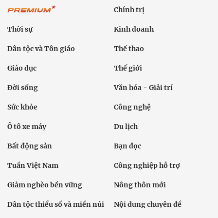
Chính trị
Thời sự
Kinh doanh
Dân tộc và Tôn giáo
Thể thao
Giáo dục
Thế giới
Đời sống
Văn hóa - Giải trí
Sức khỏe
Công nghệ
Ô tô xe máy
Du lịch
Bất động sản
Bạn đọc
Tuần Việt Nam
Công nghiệp hỗ trợ
Giảm nghèo bền vững
Nông thôn mới
Dân tộc thiểu số và miền núi
Nội dung chuyên đề