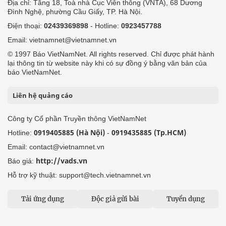
Địa chỉ: Tầng 18, Toà nhà Cục Viễn thông (VNTA), 68 Dương
Đình Nghệ, phường Cầu Giấy, TP. Hà Nội.
Điện thoại:
02439369898
- Hotline:
0923457788
Email: vietnamnet@vietnamnet.vn
© 1997 Báo VietNamNet. All rights reserved. Chỉ được phát hành
lại thông tin từ website này khi có sự đồng ý bằng văn bản của
báo VietNamNet.
Liên hệ quảng cáo
Công ty Cổ phần Truyền thông VietNamNet
0919405885 (Hà Nội)
0919435885 (Tp.HCM)
Hotline:
-
Email: contact@vietnamnet.vn
http://vads.vn
Báo giá:
Hỗ trợ kỹ thuật: support@tech.vietnamnet.vn
Tải ứng dụng
Độc giả gửi bài
Tuyển dụng