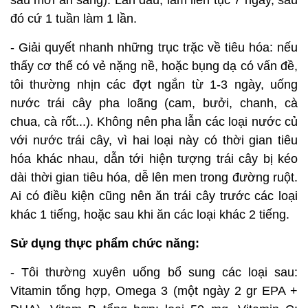
sau mới ăn sáng). Lần đầu, làm liên tục 7 ngày, sau
đó cứ 1 tuần làm 1 lần.
- Giải quyết nhanh những trục trặc về tiêu hóa: nếu
thấy cơ thể có vẻ nặng nề, hoặc bụng dạ có vấn đề,
tôi thường nhịn các đợt ngắn từ 1-3 ngày, uống
nước trái cây pha loãng (cam, bưởi, chanh, cà
chua, cà rốt...). Không nên pha lẫn các loại nước củ
với nước trái cây, vì hai loại này có thời gian tiêu
hóa khác nhau, dẫn tới hiện tượng trái cây bị kéo
dài thời gian tiêu hóa, dễ lên men trong đường ruột.
Ai có điều kiện cũng nên ăn trái cây trước các loại
khác 1 tiếng, hoặc sau khi ăn các loại khác 2 tiếng.
Sử dụng thực phẩm chức năng:
- Tôi thường xuyên uống bổ sung các loại sau:
Vitamin tổng hợp, Omega 3 (một ngày 2 gr EPA +