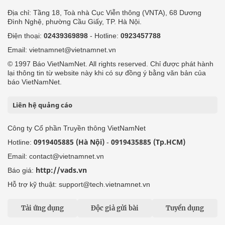
Địa chỉ: Tầng 18, Toà nhà Cục Viễn thông (VNTA), 68 Dương
Đình Nghệ, phường Cầu Giấy, TP. Hà Nội.
Điện thoại:
02439369898
- Hotline:
0923457788
Email: vietnamnet@vietnamnet.vn
© 1997 Báo VietNamNet. All rights reserved. Chỉ được phát hành
lại thông tin từ website này khi có sự đồng ý bằng văn bản của
báo VietNamNet.
Liên hệ quảng cáo
Công ty Cổ phần Truyền thông VietNamNet
0919405885 (Hà Nội)
0919435885 (Tp.HCM)
Hotline:
-
Email: contact@vietnamnet.vn
http://vads.vn
Báo giá:
Hỗ trợ kỹ thuật: support@tech.vietnamnet.vn
Tải ứng dụng
Độc giả gửi bài
Tuyển dụng