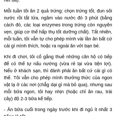
hết da).
Mỗi tuần tôi ăn 2 quả trứng: chọn trứng tốt, đun sôi
nước rồi tắt lửa, ngâm vào nước đó 3 phút (bằng
cách đó, các loại enzymes trong trứng còn nguyên
vẹn, giúp cơ thể hấp thụ tốt dưỡng chất). Tất nhiên,
mỗi tuần, tôi vẫn tự cho phép mình vài lần ăn bất cứ
cái gì mình thích, hoặc ra ngoài ăn với bạn bè.
Khi đi chơi, tôi cố gắng thuê những căn hộ có bếp
để có thể tự nấu nướng (vừa rẻ lại vừa tiện lợi).
Nếu ở khách sạn, thì đành phải ăn bất cứ cái gì có
thể. Tôi vẫn cho phép mình thưởng thức của ngon
vật lạ ở các nơi (chẳg dại gì mà bỏ qua), nhưng sau
mỗi bữa ngon, tôi hay nhịn (hoặc chỉ ăn rau, trái
cây) độ 2-3 bữa kế tiếp.
- Ăn bữa cuối trong ngày trước khi đi ngủ ít nhất 3