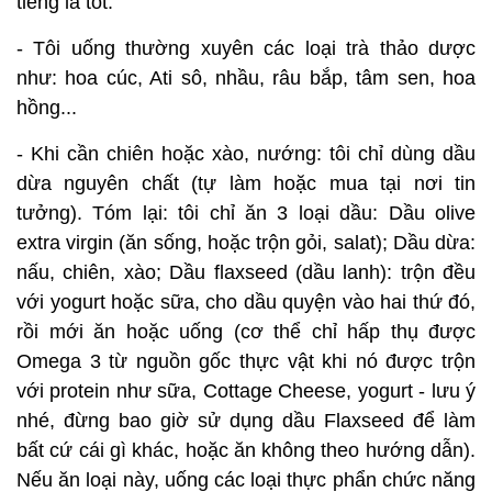
tiếng là tốt.
- Tôi uống thường xuyên các loại trà thảo dược
như: hoa cúc, Ati sô, nhầu, râu bắp, tâm sen, hoa
hồng...
- Khi cần chiên hoặc xào, nướng: tôi chỉ dùng dầu
dừa nguyên chất (tự làm hoặc mua tại nơi tin
tưởng). Tóm lại: tôi chỉ ăn 3 loại dầu: Dầu olive
extra virgin (ăn sống, hoặc trộn gỏi, salat); Dầu dừa:
nấu, chiên, xào; Dầu flaxseed (dầu lanh): trộn đều
với yogurt hoặc sữa, cho dầu quyện vào hai thứ đó,
rồi mới ăn hoặc uống (cơ thể chỉ hấp thụ được
Omega 3 từ nguồn gốc thực vật khi nó được trộn
với protein như sữa, Cottage Cheese, yogurt - lưu ý
nhé, đừng bao giờ sử dụng dầu Flaxseed để làm
bất cứ cái gì khác, hoặc ăn không theo hướng dẫn).
Nếu ăn loại này, uống các loại thực phẩn chức năng