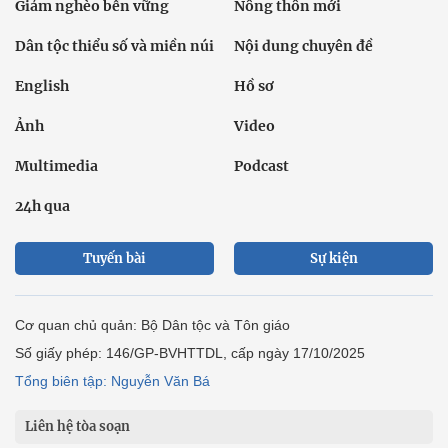
Giảm nghèo bền vững
Nông thôn mới
Dân tộc thiểu số và miền núi
Nội dung chuyên đề
English
Hồ sơ
Ảnh
Video
Multimedia
Podcast
24h qua
Tuyến bài
Sự kiện
Cơ quan chủ quản: Bộ Dân tộc và Tôn giáo
Số giấy phép: 146/GP-BVHTTDL, cấp ngày 17/10/2025
Tổng biên tập: Nguyễn Văn Bá
Liên hệ tòa soạn