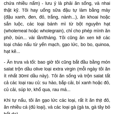
chứa nhiều nấm) - lưu ý là phải ăn sống, và nhai
thật kỹ. Tôi hay uống sữa đậu tự làm bằng máy
(đậu xanh, đen, đỏ, trắng, nành...), ăn khoai hoặc
sắn luộc, các loại bánh mì từ bột nguyên hạt
(wholemeal hoặc wholegrain), chỉ cho phép mình ăn
phở, bún... vài lần/tháng. Tôi cũng ăn xen kẽ các
loại cháo nấu từ yến mạch, gạo lức, bo bo, quinoa,
hạt kê...
- Ăn trưa và tối: bao giờ tôi cũng bắt đầu bằng món
salat trộn dầu olive loại extra virgin (mỗi ngày tôi ăn
ít nhất 30ml dầu này). Tôi ăn sống và trộn salat tất
cả các loại rau củ: su hào, bắp cải, bí xanh hoặc đỏ,
củ cải, súp lơ, khổ qua, rau má...
Khi tự nấu, tôi ăn gạo lức các loại, rất ít ăn thịt đỏ,
ăn nhiều cá (đủ loại), và các loại gà (gà ta, gà tây bỏ