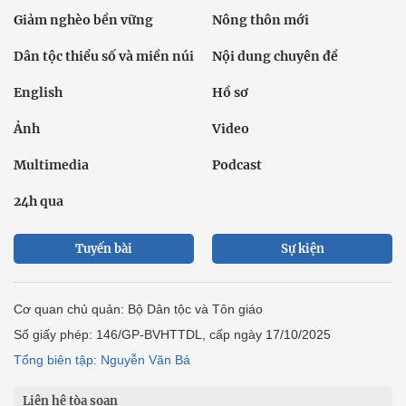
Giảm nghèo bền vững
Nông thôn mới
Dân tộc thiểu số và miền núi
Nội dung chuyên đề
English
Hồ sơ
Ảnh
Video
Multimedia
Podcast
24h qua
Tuyến bài
Sự kiện
Cơ quan chủ quản: Bộ Dân tộc và Tôn giáo
Số giấy phép: 146/GP-BVHTTDL, cấp ngày 17/10/2025
Tổng biên tập: Nguyễn Văn Bá
Liên hệ tòa soạn