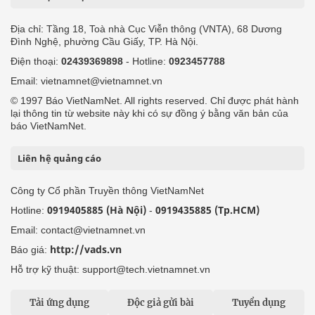
Địa chỉ: Tầng 18, Toà nhà Cục Viễn thông (VNTA), 68 Dương
Đình Nghệ, phường Cầu Giấy, TP. Hà Nội.
Điện thoại:
02439369898
- Hotline:
0923457788
Email: vietnamnet@vietnamnet.vn
© 1997 Báo VietNamNet. All rights reserved. Chỉ được phát hành
lại thông tin từ website này khi có sự đồng ý bằng văn bản của
báo VietNamNet.
Liên hệ quảng cáo
Công ty Cổ phần Truyền thông VietNamNet
0919405885 (Hà Nội)
0919435885 (Tp.HCM)
Hotline:
-
Email: contact@vietnamnet.vn
http://vads.vn
Báo giá:
Hỗ trợ kỹ thuật: support@tech.vietnamnet.vn
Tải ứng dụng
Độc giả gửi bài
Tuyển dụng