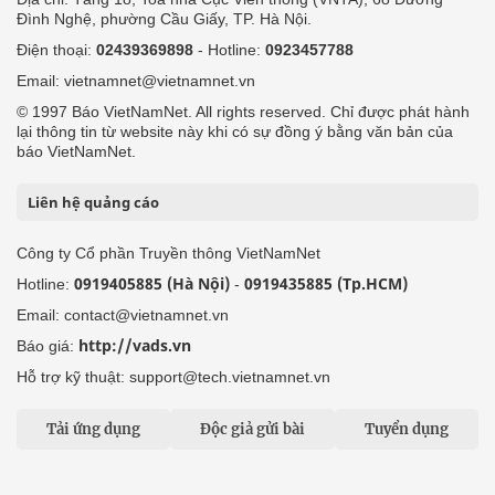
Đình Nghệ, phường Cầu Giấy, TP. Hà Nội.
Điện thoại:
02439369898
- Hotline:
0923457788
Email: vietnamnet@vietnamnet.vn
© 1997 Báo VietNamNet. All rights reserved. Chỉ được phát hành
lại thông tin từ website này khi có sự đồng ý bằng văn bản của
báo VietNamNet.
Liên hệ quảng cáo
Công ty Cổ phần Truyền thông VietNamNet
0919405885 (Hà Nội)
0919435885 (Tp.HCM)
Hotline:
-
Email: contact@vietnamnet.vn
http://vads.vn
Báo giá:
Hỗ trợ kỹ thuật: support@tech.vietnamnet.vn
Tải ứng dụng
Độc giả gửi bài
Tuyển dụng