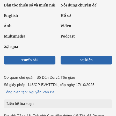
Dân tộc thiểu số và miền núi
Nội dung chuyên đề
English
Hồ sơ
Ảnh
Video
Multimedia
Podcast
24h qua
Tuyến bài
Sự kiện
Cơ quan chủ quản: Bộ Dân tộc và Tôn giáo
Số giấy phép: 146/GP-BVHTTDL, cấp ngày 17/10/2025
Tổng biên tập: Nguyễn Văn Bá
Liên hệ tòa soạn
Địa chỉ: Tầng 18, Toà nhà Cục Viễn thông (VNTA), 68 Dương