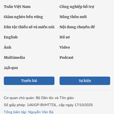
Tuần Việt Nam
Công nghiệp hỗ trợ
Giảm nghèo bền vững
Nông thôn mới
Dân tộc thiểu số và miền núi
Nội dung chuyên đề
English
Hồ sơ
Ảnh
Video
Multimedia
Podcast
24h qua
Tuyến bài
Sự kiện
Cơ quan chủ quản: Bộ Dân tộc và Tôn giáo
Số giấy phép: 146/GP-BVHTTDL, cấp ngày 17/10/2025
Tổng biên tập: Nguyễn Văn Bá