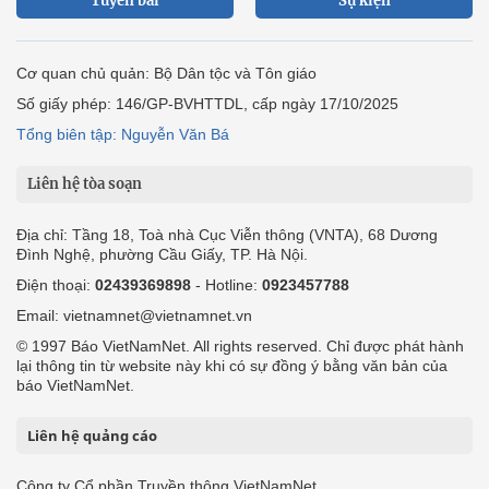
Tuyến bài
Sự kiện
Cơ quan chủ quản: Bộ Dân tộc và Tôn giáo
Số giấy phép: 146/GP-BVHTTDL, cấp ngày 17/10/2025
Tổng biên tập: Nguyễn Văn Bá
Liên hệ tòa soạn
Địa chỉ: Tầng 18, Toà nhà Cục Viễn thông (VNTA), 68 Dương
Đình Nghệ, phường Cầu Giấy, TP. Hà Nội.
Điện thoại:
02439369898
- Hotline:
0923457788
Email: vietnamnet@vietnamnet.vn
© 1997 Báo VietNamNet. All rights reserved. Chỉ được phát hành
lại thông tin từ website này khi có sự đồng ý bằng văn bản của
báo VietNamNet.
Liên hệ quảng cáo
Công ty Cổ phần Truyền thông VietNamNet