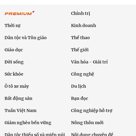
Chính trị
Thời sự
Kinh doanh
Dân tộc và Tôn giáo
Thể thao
Giáo dục
Thế giới
Đời sống
Văn hóa - Giải trí
Sức khỏe
Công nghệ
Ô tô xe máy
Du lịch
Bất động sản
Bạn đọc
Tuần Việt Nam
Công nghiệp hỗ trợ
Giảm nghèo bền vững
Nông thôn mới
Dân tộc thiểu số và miền núi
Nội dung chuyên đề