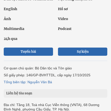
English
Hồ sơ
Ảnh
Video
Multimedia
Podcast
24h qua
Tuyến bài
Sự kiện
Cơ quan chủ quản: Bộ Dân tộc và Tôn giáo
Số giấy phép: 146/GP-BVHTTDL, cấp ngày 17/10/2025
Tổng biên tập: Nguyễn Văn Bá
Liên hệ tòa soạn
Địa chỉ: Tầng 18, Toà nhà Cục Viễn thông (VNTA), 68 Dương
Đình Nghệ, phường Cầu Giấy, TP. Hà Nội.