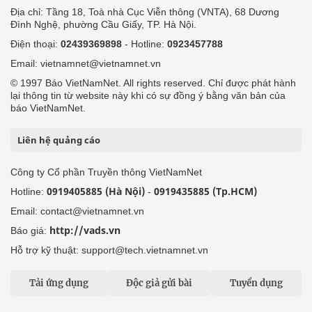
Địa chỉ: Tầng 18, Toà nhà Cục Viễn thông (VNTA), 68 Dương
Đình Nghệ, phường Cầu Giấy, TP. Hà Nội.
Điện thoại:
02439369898
- Hotline:
0923457788
Email: vietnamnet@vietnamnet.vn
© 1997 Báo VietNamNet. All rights reserved. Chỉ được phát hành
lại thông tin từ website này khi có sự đồng ý bằng văn bản của
báo VietNamNet.
Liên hệ quảng cáo
Công ty Cổ phần Truyền thông VietNamNet
0919405885 (Hà Nội)
0919435885 (Tp.HCM)
Hotline:
-
Email: contact@vietnamnet.vn
http://vads.vn
Báo giá:
Hỗ trợ kỹ thuật: support@tech.vietnamnet.vn
Tải ứng dụng
Độc giả gửi bài
Tuyển dụng