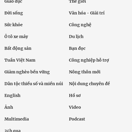
Giáo dục
Thế giới
Đời sống
Văn hóa - Giải trí
Sức khỏe
Công nghệ
Ô tô xe máy
Du lịch
Bất động sản
Bạn đọc
Tuần Việt Nam
Công nghiệp hỗ trợ
Giảm nghèo bền vững
Nông thôn mới
Dân tộc thiểu số và miền núi
Nội dung chuyên đề
English
Hồ sơ
Ảnh
Video
Multimedia
Podcast
24h qua