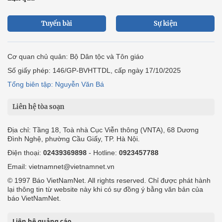
Tuyến bài
Sự kiện
Cơ quan chủ quản: Bộ Dân tộc và Tôn giáo
Số giấy phép: 146/GP-BVHTTDL, cấp ngày 17/10/2025
Tổng biên tập: Nguyễn Văn Bá
Liên hệ tòa soạn
Địa chỉ: Tầng 18, Toà nhà Cục Viễn thông (VNTA), 68 Dương
Đình Nghệ, phường Cầu Giấy, TP. Hà Nội.
Điện thoại:
02439369898
- Hotline:
0923457788
Email: vietnamnet@vietnamnet.vn
© 1997 Báo VietNamNet. All rights reserved. Chỉ được phát hành
lại thông tin từ website này khi có sự đồng ý bằng văn bản của
báo VietNamNet.
Liên hệ quảng cáo