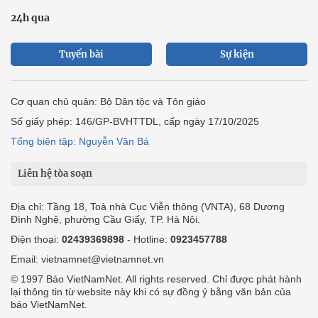
24h qua
Tuyến bài
Sự kiện
Cơ quan chủ quản: Bộ Dân tộc và Tôn giáo
Số giấy phép: 146/GP-BVHTTDL, cấp ngày 17/10/2025
Tổng biên tập: Nguyễn Văn Bá
Liên hệ tòa soạn
Địa chỉ: Tầng 18, Toà nhà Cục Viễn thông (VNTA), 68 Dương
Đình Nghệ, phường Cầu Giấy, TP. Hà Nội.
Điện thoại:
02439369898
- Hotline:
0923457788
Email: vietnamnet@vietnamnet.vn
© 1997 Báo VietNamNet. All rights reserved. Chỉ được phát hành
lại thông tin từ website này khi có sự đồng ý bằng văn bản của
báo VietNamNet.