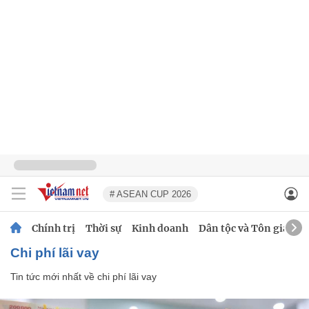
# ASEAN CUP 2026
Chính trị
Thời sự
Kinh doanh
Dân tộc và Tôn giáo
chi phí lãi vay
Tin tức mới nhất về
chi phí lãi vay