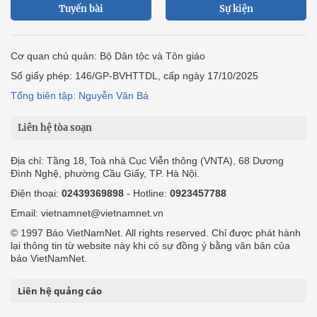
Tuyến bài
Sự kiện
Cơ quan chủ quản: Bộ Dân tộc và Tôn giáo
Số giấy phép: 146/GP-BVHTTDL, cấp ngày 17/10/2025
Tổng biên tập: Nguyễn Văn Bá
Liên hệ tòa soạn
Địa chỉ: Tầng 18, Toà nhà Cục Viễn thông (VNTA), 68 Dương
Đình Nghệ, phường Cầu Giấy, TP. Hà Nội.
Điện thoại:
02439369898
- Hotline:
0923457788
Email: vietnamnet@vietnamnet.vn
© 1997 Báo VietNamNet. All rights reserved. Chỉ được phát hành
lại thông tin từ website này khi có sự đồng ý bằng văn bản của
báo VietNamNet.
Liên hệ quảng cáo