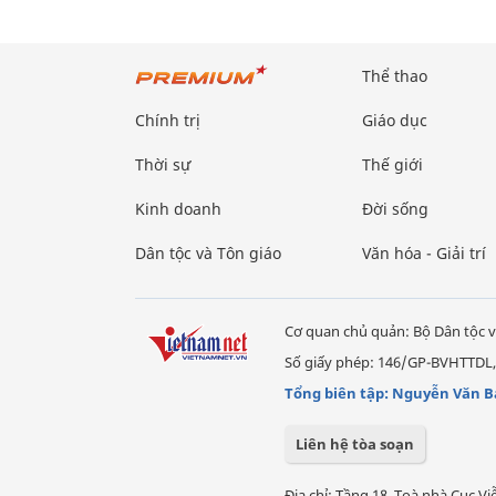
Thể thao
Chính trị
Giáo dục
Thời sự
Thế giới
Kinh doanh
Đời sống
Dân tộc và Tôn giáo
Văn hóa - Giải trí
Cơ quan chủ quản: Bộ Dân tộc v
Số giấy phép: 146/GP-BVHTTDL,
Tổng biên tập: Nguyễn Văn B
Liên hệ tòa soạn
Địa chỉ: Tầng 18, Toà nhà Cục 