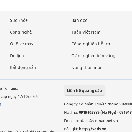
Sức khỏe
Bạn đọc
Công nghệ
Tuần Việt Nam
Ô tô xe máy
Công nghiệp hỗ trợ
Du lịch
Giảm nghèo bền vững
Bất động sản
Nông thôn mới
à Tôn giáo
Liên hệ quảng cáo
 cấp ngày 17/10/2025
Công ty Cổ phần Truyền thông VietN
á
Hotline:
0919405885 (Hà Nội)
-
091943
Email: contact@vietnamnet.vn
Báo giá:
http://vads.vn
Viễn thông (VNTA), 68 Dương Đình