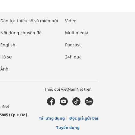
Dân tộc thiểu số và miền núi
Video
Nội dung chuyên đề
Multimedia
English
Podcast
Hồ sơ
24h qua
Ảnh
Theo dõi VietNamNet trên
amNet
5885 (Tp.HCM)
Tải ứng dụng
Độc giả gửi bài
Tuyển dụng