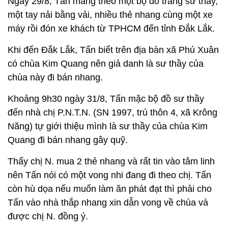
Ngày 29/8, Tấn mang theo một bộ đồ tràng sư thầy,
một tay nải bằng vải, nhiều thẻ nhang cùng một xe
máy rồi đón xe khách từ TPHCM đến tỉnh Đắk Lắk.
Khi đến Đắk Lắk, Tấn biết trên địa bàn xã Phú Xuân
có chùa Kim Quang nên giả danh là sư thầy của
chùa này đi bán nhang.
Khoảng 9h30 ngày 31/8, Tấn mặc bộ đồ sư thầy
đến nhà chị P.N.T.N. (SN 1997, trú thôn 4, xã Krông
Năng) tự giới thiệu mình là sư thầy của chùa Kim
Quang đi bán nhang gây quỹ.
Thấy chị N. mua 2 thẻ nhang và rất tin vào tâm linh
nên Tấn nói có một vong nhi đang đi theo chị. Tấn
còn hù dọa nếu muốn làm ăn phát đạt thì phải cho
Tấn vào nhà thắp nhang xin dẫn vong về chùa và
được chị N. đồng ý.