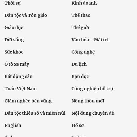
Thời sự
Kinh doanh
Dân tộc và Tôn giáo
Thể thao
Giáo dục
Thế giới
Đời sống
Văn hóa - Giải trí
Sức khỏe
Công nghệ
Ô tô xe máy
Du lịch
Bất động sản
Bạn đọc
Tuần Việt Nam
Công nghiệp hỗ trợ
Giảm nghèo bền vững
Nông thôn mới
Dân tộc thiểu số và miền núi
Nội dung chuyên đề
English
Hồ sơ