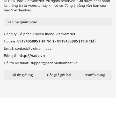
© 1997 Báo VietNamNet. All rights reserved. Chỉ được phát hành
lại thông tin từ website này khi có sự đồng ý bằng văn bản của
báo VietNamNet.
Liên hệ quảng cáo
Công ty Cổ phần Truyền thông VietNamNet
0919405885 (Hà Nội)
0919435885 (Tp.HCM)
Hotline:
-
Email: contact@vietnamnet.vn
http://vads.vn
Báo giá:
Hỗ trợ kỹ thuật: support@tech.vietnamnet.vn
Tải ứng dụng
Độc giả gửi bài
Tuyển dụng