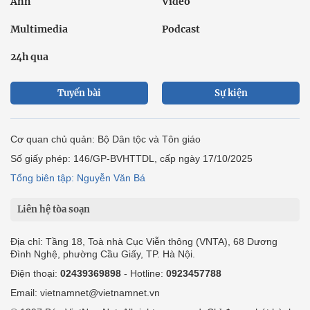
Ảnh
Video
Multimedia
Podcast
24h qua
Tuyến bài
Sự kiện
Cơ quan chủ quản: Bộ Dân tộc và Tôn giáo
Số giấy phép: 146/GP-BVHTTDL, cấp ngày 17/10/2025
Tổng biên tập: Nguyễn Văn Bá
Liên hệ tòa soạn
Địa chỉ: Tầng 18, Toà nhà Cục Viễn thông (VNTA), 68 Dương
Đình Nghệ, phường Cầu Giấy, TP. Hà Nội.
Điện thoại:
02439369898
- Hotline:
0923457788
Email: vietnamnet@vietnamnet.vn