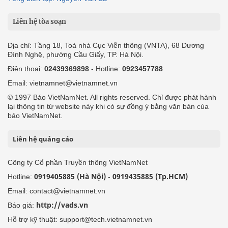
Liên hệ tòa soạn
Địa chỉ: Tầng 18, Toà nhà Cục Viễn thông (VNTA), 68 Dương
Đình Nghệ, phường Cầu Giấy, TP. Hà Nội.
Điện thoại:
02439369898
- Hotline:
0923457788
Email: vietnamnet@vietnamnet.vn
© 1997 Báo VietNamNet. All rights reserved. Chỉ được phát hành
lại thông tin từ website này khi có sự đồng ý bằng văn bản của
báo VietNamNet.
Liên hệ quảng cáo
Công ty Cổ phần Truyền thông VietNamNet
0919405885 (Hà Nội)
0919435885 (Tp.HCM)
Hotline:
-
Email: contact@vietnamnet.vn
http://vads.vn
Báo giá:
Hỗ trợ kỹ thuật: support@tech.vietnamnet.vn