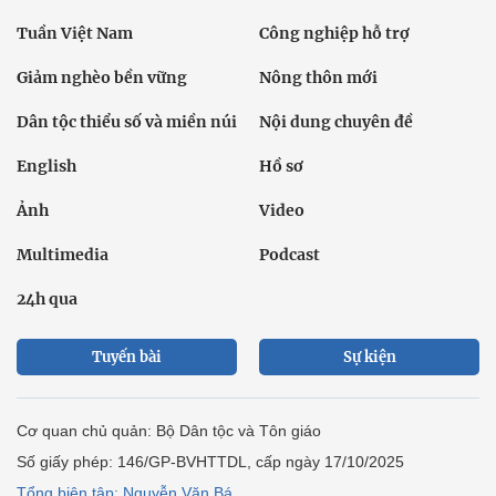
Tuần Việt Nam
Công nghiệp hỗ trợ
Giảm nghèo bền vững
Nông thôn mới
Dân tộc thiểu số và miền núi
Nội dung chuyên đề
English
Hồ sơ
Ảnh
Video
Multimedia
Podcast
24h qua
Tuyến bài
Sự kiện
Cơ quan chủ quản: Bộ Dân tộc và Tôn giáo
Số giấy phép: 146/GP-BVHTTDL, cấp ngày 17/10/2025
Tổng biên tập: Nguyễn Văn Bá