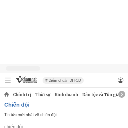
# Điểm chuẩn ĐH-CĐ
Chính trị
Thời sự
Kinh doanh
Dân tộc và Tôn giáo
chiến đội
Tin tức mới nhất về
chiến đội
chiến đội