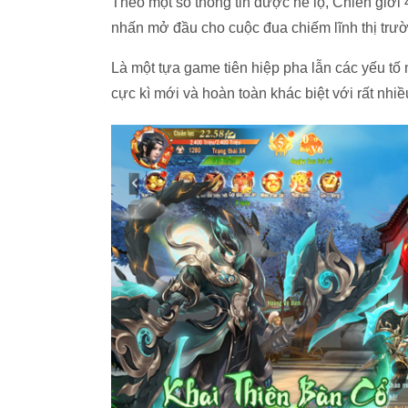
Theo một số thông tin được hé lộ, Chiến giới 
nhấn mở đầu cho cuộc đua chiếm lĩnh thị tr
Là một tựa game tiên hiệp pha lẫn các yếu tố
cực kì mới và hoàn toàn khác biệt với rất nhiề