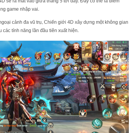
4D sẽ ra mắt vào giữa tháng 5 tới đây. Đây có thể là điểm
ường game nhập vai.
 ngoại cảnh đa vũ trụ, Chiến giới 4D xây dựng một không gian
u các tính năng lần đầu tiên xuất hiện.