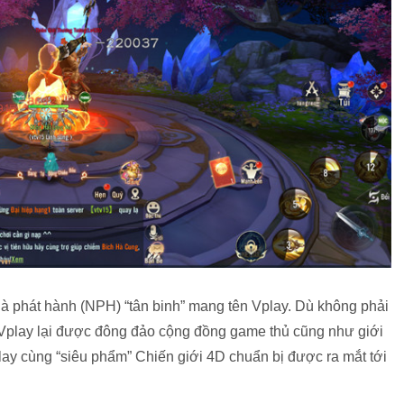
à phát hành (NPH) “tân binh” mang tên Vplay. Dù không phải
ên Vplay lại được đông đảo cộng đồng game thủ cũng như giới
ay cùng “siêu phẩm” Chiến giới 4D chuẩn bị được ra mắt tới