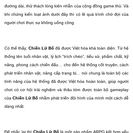
đường dài, thử thách lòng kiên nhẫn của cộng đồng game thủ. Và
khi chứng kiến loạt ảnh dưới đây thì có lẽ quá trình chờ đợi của
người chơi thực sự không uổng công.
Có thể thấy,
Chiến Lữ Bố
đã được Việt hóa khá toàn diện. Từ hệ
thống tên tuổi nhân vật, lý lịch “trích chéo”, tiểu sử, phẩm chất, kỹ
năng, phong cách chiến đấu… cho đến hệ thống cốt truyện, cách
phát triển nhân vật, nâng cấp trang bị… nói chung là toàn bộ các
tính năng của hệ thống đã được Việt hóa hoàn toàn, giúp người
chơi có cơ hội trải nghiệm và thâu tóm được toàn bộ gameplay
của
Chiến Lữ Bố
nhằm phát triển đội hình của mình một cách dễ
dàng nhất.
Để nhắc lại thì
Chiến Lữ Bố
là một sản phẩm ARPG kết hợp yếu