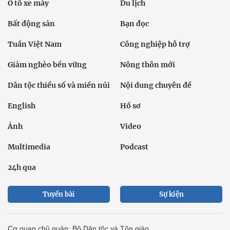
Ô tô xe máy
Du lịch
Bất động sản
Bạn đọc
Tuần Việt Nam
Công nghiệp hỗ trợ
Giảm nghèo bền vững
Nông thôn mới
Dân tộc thiểu số và miền núi
Nội dung chuyên đề
English
Hồ sơ
Ảnh
Video
Multimedia
Podcast
24h qua
Tuyến bài
Sự kiện
Cơ quan chủ quản: Bộ Dân tộc và Tôn giáo