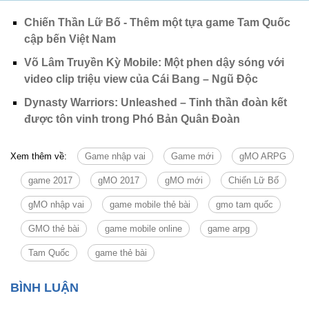
Chiến Thần Lữ Bố - Thêm một tựa game Tam Quốc
cập bến Việt Nam
Võ Lâm Truyền Kỳ Mobile: Một phen dậy sóng với
video clip triệu view của Cái Bang – Ngũ Độc
Dynasty Warriors: Unleashed – Tinh thần đoàn kết
được tôn vinh trong Phó Bản Quân Đoàn
Xem thêm về:
Game nhập vai
Game mới
gMO ARPG
game 2017
gMO 2017
gMO mới
Chiến Lữ Bố
gMO nhập vai
game mobile thẻ bài
gmo tam quốc
GMO thẻ bài
game mobile online
game arpg
Tam Quốc
game thẻ bài