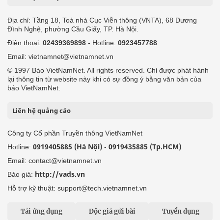
Địa chỉ: Tầng 18, Toà nhà Cục Viễn thông (VNTA), 68 Dương
Đình Nghệ, phường Cầu Giấy, TP. Hà Nội.
Điện thoại:
02439369898
- Hotline:
0923457788
Email: vietnamnet@vietnamnet.vn
© 1997 Báo VietNamNet. All rights reserved. Chỉ được phát hành
lại thông tin từ website này khi có sự đồng ý bằng văn bản của
báo VietNamNet.
Liên hệ quảng cáo
Công ty Cổ phần Truyền thông VietNamNet
0919405885 (Hà Nội)
0919435885 (Tp.HCM)
Hotline:
-
Email: contact@vietnamnet.vn
http://vads.vn
Báo giá:
Hỗ trợ kỹ thuật: support@tech.vietnamnet.vn
Tải ứng dụng
Độc giả gửi bài
Tuyển dụng