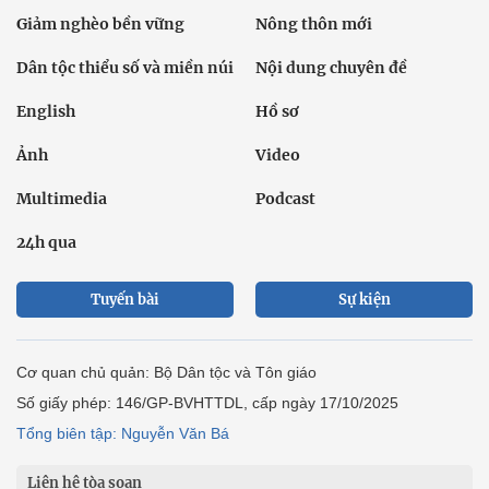
Giảm nghèo bền vững
Nông thôn mới
Dân tộc thiểu số và miền núi
Nội dung chuyên đề
English
Hồ sơ
Ảnh
Video
Multimedia
Podcast
24h qua
Tuyến bài
Sự kiện
Cơ quan chủ quản: Bộ Dân tộc và Tôn giáo
Số giấy phép: 146/GP-BVHTTDL, cấp ngày 17/10/2025
Tổng biên tập: Nguyễn Văn Bá
Liên hệ tòa soạn