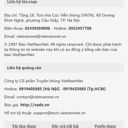
Liên hệ tòa soạn
Địa chỉ: Tầng 18, Toà nhà Cục Viễn thông (VNTA), 68 Dương
Đình Nghệ, phường Cầu Giấy, TP. Hà Nội.
Điện thoại:
02439369898
- Hotline:
0923457788
Email: vietnamnet@vietnamnet.vn
© 1997 Báo VietNamNet. All rights reserved. Chỉ được phát hành
lại thông tin từ website này khi có sự đồng ý bằng văn bản của
báo VietNamNet.
Liên hệ quảng cáo
Công ty Cổ phần Truyền thông VietNamNet
0919405885 (Hà Nội)
0919435885 (Tp.HCM)
Hotline:
-
Email: contact@vietnamnet.vn
http://vads.vn
Báo giá:
Hỗ trợ kỹ thuật: support@tech.vietnamnet.vn
Tải ứng dụng
Độc giả gửi bài
Tuyển dụng