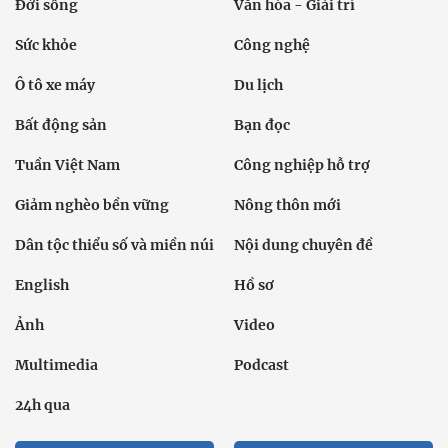
Đời sống
Văn hóa - Giải trí
Sức khỏe
Công nghệ
Ô tô xe máy
Du lịch
Bất động sản
Bạn đọc
Tuần Việt Nam
Công nghiệp hỗ trợ
Giảm nghèo bền vững
Nông thôn mới
Dân tộc thiểu số và miền núi
Nội dung chuyên đề
English
Hồ sơ
Ảnh
Video
Multimedia
Podcast
24h qua