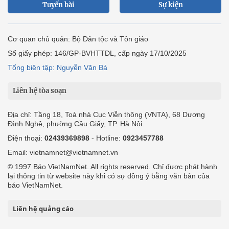
Tuyến bài
Sự kiện
Cơ quan chủ quản: Bộ Dân tộc và Tôn giáo
Số giấy phép: 146/GP-BVHTTDL, cấp ngày 17/10/2025
Tổng biên tập: Nguyễn Văn Bá
Liên hệ tòa soạn
Địa chỉ: Tầng 18, Toà nhà Cục Viễn thông (VNTA), 68 Dương
Đình Nghệ, phường Cầu Giấy, TP. Hà Nội.
Điện thoại:
02439369898
- Hotline:
0923457788
Email: vietnamnet@vietnamnet.vn
© 1997 Báo VietNamNet. All rights reserved. Chỉ được phát hành
lại thông tin từ website này khi có sự đồng ý bằng văn bản của
báo VietNamNet.
Liên hệ quảng cáo