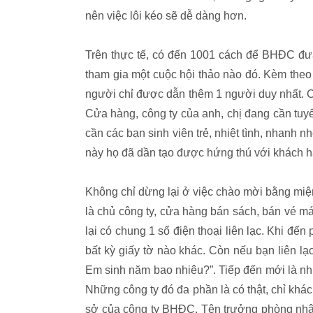
nên việc lôi kéo sẽ dễ dàng hơn.
Trên thực tế, có đến 1001 cách để BHĐC đưa
tham gia một cuộc hội thảo nào đó. Kèm theo
người chỉ được dẫn thêm 1 người duy nhất. C
Cửa hàng, công ty của anh, chị đang cần tuy
cần các bạn sinh viên trẻ, nhiệt tình, nhanh 
này họ đã dần tạo được hứng thú với khách h
Không chỉ dừng lại ở việc chào mời bằng mi
là chủ công ty, cửa hàng bán sách, bán vé má
lại có chung 1 số điện thoại liên lạc. Khi đ
bất kỳ giấy tờ nào khác. Còn nếu bạn liên lạc
Em sinh năm bao nhiêu?”. Tiếp đến mới là nh
Những công ty đó đa phần là có thật, chỉ khác 
sở của công ty BHĐC. Tên trưởng phòng nhân 