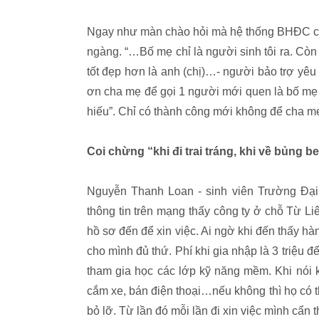
Ngay như màn chào hỏi mà hệ thống BHĐC cho
ngàng. “…Bố mẹ chỉ là người sinh tôi ra. Còn 
tốt đẹp hơn là anh (chị)…- người bảo trợ yê
ơn cha mẹ để gọi 1 người mới quen là bố mẹ đ
hiếu”. Chỉ có thành công mới không để cha mẹ
Coi chừng “khi đi trai tráng, khi về bủng b
Nguyễn Thanh Loan - sinh viên Trường Đại 
thông tin trên mạng thấy công ty ở chỗ Từ 
hồ sơ đến để xin việc. Ai ngờ khi đến thấy h
cho mình đủ thứ. Phí khi gia nhập là 3 triệu
tham gia học các lớp kỹ năng mềm. Khi nói k
cắm xe, bán điện thoại…nếu không thì họ có th
bỏ lỡ. Từ lần đó mỗi lần đi xin việc mình cẩn 