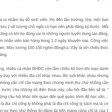
 ra nhằm dụ dỗ sinh viên. Họ đến tận trường, lớp, mời bạn
 lưu ý số lượng chỗ ngồi có hạn nên phải đăng ký trước. Mỗi
ũng có khi họ đóng vai là những người tuyển dụng lao động.
ển nhân viên bán hàng trong 1-2 ngày khuyến mại. Công việc
nhẹn. Mức lương 100-150 nghìn đồng/ca. Vậy là với chiêu thức
àng.
ệng, nhiều cá nhân BHĐC còn lắm chiêu trò hơn khi mạo danh
y bay với nhiều địa chỉ khác nhau, tên tuổi khác nhau nhưng
ến phỏng vấn chỉ cần mang theo chứng minh thư chứ không cần
 trước cho những số điện thoại này, câu hỏi đầu tiên sẽ là: “
ững câu hỏi khác liên quan đến quê quán, trình độ học vấn…
là địa chỉ công ty không phải là địa chỉ công ty sách mà là cơ
sự theo như thông tin đăng tải trên mạng cũng chỉ là của 1