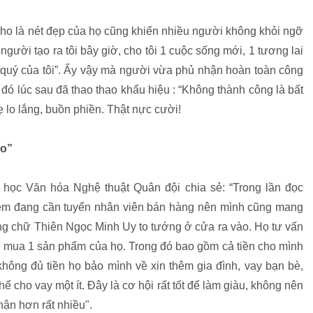
 là nét đẹp của họ cũng khiến nhiều người không khỏi ngỡ
người tạo ra tôi bây giờ, cho tôi 1 cuộc sống mới, 1 tương lai
u quý của tôi”. Ấy vậy mà người vừa phủ nhận hoàn toàn công
ó lúc sau đã thao thao khẩu hiệu : “Không thành công là bất
 lo lắng, buồn phiền. Thật nực cười!
eo”
học Văn hóa Nghệ thuật Quân đội chia sẻ: “Trong lần đọc
Liêm đang cần tuyển nhân viên bán hàng nên mình cũng mang
àng chữ Thiên Ngọc Minh Uy to tướng ở cửa ra vào. Họ tư vấn
 để mua 1 sản phẩm của họ. Trong đó bao gồm cả tiền cho mình
hông đủ tiền họ bảo mình về xin thêm gia đình, vay bạn bè,
ể cho vay một ít. Đây là cơ hội rất tốt để làm giàu, không nên
thận hơn rất nhiều".