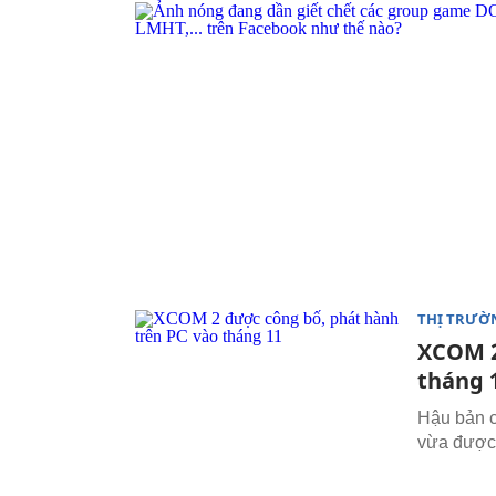
THỊ TRƯỜ
XCOM 2
tháng 
Hậu bản c
vừa được 