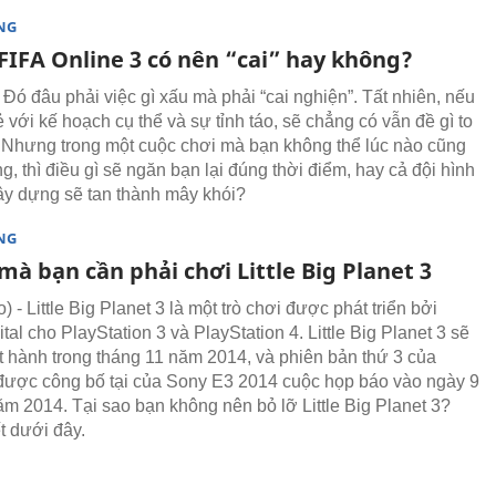
NG
FIFA Online 3 có nên “cai” hay không?
 Đó đâu phải việc gì xấu mà phải “cai nghiện”. Tất nhiên, nếu
 với kế hoạch cụ thể và sự tỉnh táo, sẽ chẳng có vẫn đề gì to
a. Nhưng trong một cuộc chơi mà bạn không thể lúc nào cũng
g, thì điều gì sẽ ngăn bạn lại đúng thời điểm, hay cả đội hình
ây dựng sẽ tan thành mây khói?
NG
 mà bạn cần phải chơi Little Big Planet 3
- Little Big Planet 3 là một trò chơi được phát triển bởi
al cho PlayStation 3 và PlayStation 4. Little Big Planet 3 sẽ
 hành trong tháng 11 năm 2014, và phiên bản thứ 3 của
ược công bố tại của Sony E3 2014 cuộc họp báo vào ngày 9
ăm 2014. Tại sao bạn không nên bỏ lỡ Little Big Planet 3?
t dưới đây.