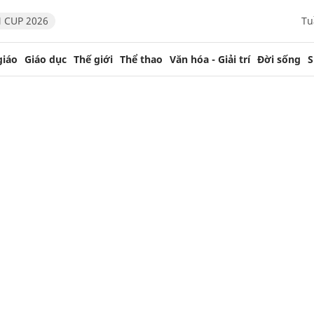
 CUP 2026
Tu
giáo
Giáo dục
Thế giới
Thể thao
Văn hóa - Giải trí
Đời sống
S