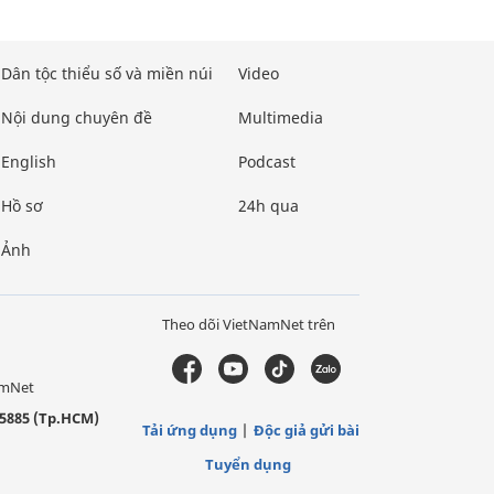
Dân tộc thiểu số và miền núi
Video
Nội dung chuyên đề
Multimedia
English
Podcast
Hồ sơ
24h qua
Ảnh
Theo dõi VietNamNet trên
amNet
5885 (Tp.HCM)
Tải ứng dụng
Độc giả gửi bài
Tuyển dụng