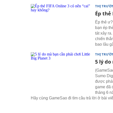
THỊ TRƯỜ
Ép thẻ 
Ép thẻ ư?
bạn ép thẻ
tát xảy r
chiến thắn
bao lâu g
THỊ TRƯỜ
5 lý do
(GameSao) 
Sumo Digit
được phát
game đã đ
tháng 6 n
Hãy cùng GameSao đi tìm câu trả lời ở bài viế