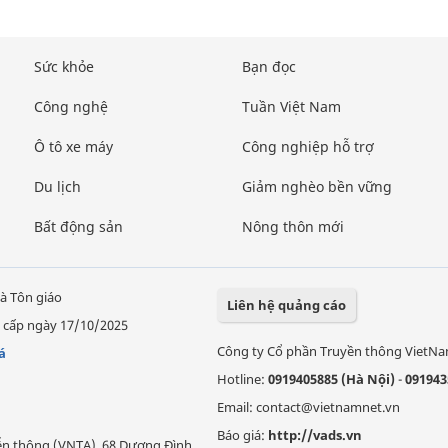
Sức khỏe
Bạn đọc
Công nghệ
Tuần Việt Nam
Ô tô xe máy
Công nghiệp hỗ trợ
Du lịch
Giảm nghèo bền vững
Bất động sản
Nông thôn mới
à Tôn giáo
Liên hệ quảng cáo
 cấp ngày 17/10/2025
Công ty Cổ phần Truyền thông VietN
á
Hotline:
0919405885 (Hà Nội)
-
091943
Email: contact@vietnamnet.vn
Báo giá:
http://vads.vn
Viễn thông (VNTA), 68 Dương Đình