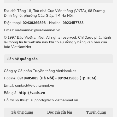
Địa chỉ: Tầng 18, Toà nhà Cục Viễn thông (VNTA), 68 Dương
Đình Nghệ, phường Cầu Giấy, TP. Hà Nội.
Điện thoại:
02439369898
- Hotline:
0923457788
Email: vietnamnet@vietnamnet.vn
© 1997 Báo VietNamNet. All rights reserved. Chỉ được phát hành
lại thông tin từ website này khi có sự đồng ý bằng văn bản của
báo VietNamNet.
Liên hệ quảng cáo
Công ty Cổ phần Truyền thông VietNamNet
0919405885 (Hà Nội)
0919435885 (Tp.HCM)
Hotline:
-
Email: contact@vietnamnet.vn
http://vads.vn
Báo giá:
Hỗ trợ kỹ thuật: support@tech.vietnamnet.vn
Tải ứng dụng
Độc giả gửi bài
Tuyển dụng