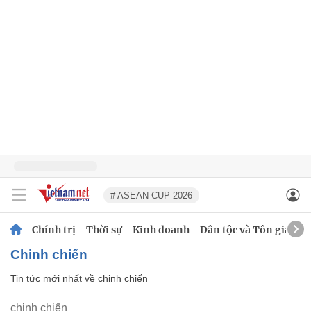
# ASEAN CUP 2026
Chính trị
Thời sự
Kinh doanh
Dân tộc và Tôn giáo
chinh chiến
Tin tức mới nhất về
chinh chiến
chinh chiến