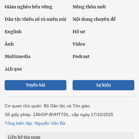
Giảm nghèo bền vững
Nông thôn mới
Dân tộc thiểu số và miền núi
Nội dung chuyên đề
English
Hồ sơ
Ảnh
Video
Multimedia
Podcast
24h qua
Tuyến bài
Sự kiện
Cơ quan chủ quản: Bộ Dân tộc và Tôn giáo
Số giấy phép: 146/GP-BVHTTDL, cấp ngày 17/10/2025
Tổng biên tập: Nguyễn Văn Bá
Liên hệ tòa soạn