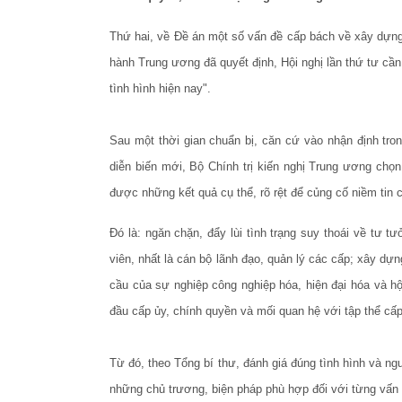
Thứ hai, về Đề án một số vấn đề cấp bách về xây dựng 
hành Trung ương đã quyết định, Hội nghị lần thứ tư cần
tình hình hiện nay".
Sau một thời gian chuẩn bị, căn cứ vào nhận định tron
diễn biến mới, Bộ Chính trị kiến nghị Trung ương ch
được những kết quả cụ thể, rõ rệt để củng cố niềm tin 
Đó là: ngăn chặn, đẩy lùi tình trạng suy thoái về tư t
viên, nhất là cán bộ lãnh đạo, quản lý các cấp; xây dự
cầu của sự nghiệp công nghiệp hóa, hiện đại hóa và h
đầu cấp ủy, chính quyền và mối quan hệ với tập thể cấp
Từ đó, theo Tổng bí thư, đánh giá đúng tình hình và ng
những chủ trương, biện pháp phù hợp đối với từng vấn 