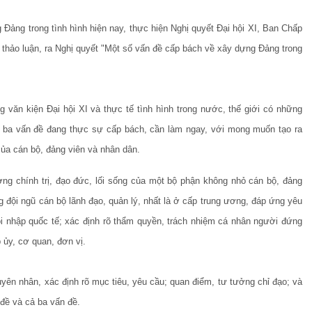
Đảng trong tình hình hiện nay, thực hiện Nghị quyết Đại hội XI, Ban Chấp
 thảo luận, ra Nghị quyết "Một số vấn đề cấp bách về xây dựng Đảng trong
g văn kiện Đại hội XI và thực tế tình hình trong nước, thế giới có những
ọn ba vấn đề đang thực sự cấp bách, cần làm ngay, với mong muốn tạo ra
của cán bộ, đảng viên và nhân dân.
ưởng chính trị, đạo đức, lối sống của một bộ phận không nhỏ cán bộ, đảng
ng đội ngũ cán bộ lãnh đạo, quản lý, nhất là ở cấp trung ương, đáp ứng yêu
ội nhập quốc tế; xác định rõ thẩm quyền, trách nhiệm cá nhân người đứng
 ủy, cơ quan, đơn vị.
uyên nhân, xác định rõ mục tiêu, yêu cầu; quan điểm, tư tưởng chỉ đạo; và
đề và cả ba vấn đề.