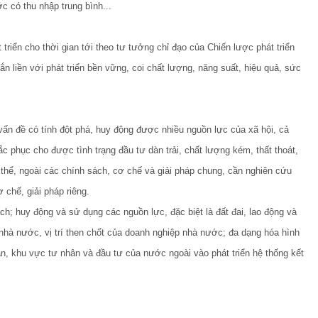
c có thu nhập trung bình...
triển cho thời gian tới theo tư tưởng chỉ đạo của Chiến lược phát triển
gắn liền với phát triển bền vững, coi chất lượng, năng suất, hiệu quả, sức
vấn đề có tính đột phá, huy động được nhiều nguồn lực của xã hội, cả
c phục cho được tình trạng đầu tư dàn trải, chất lượng kém, thất thoát,
ụ thể, ngoài các chính sách, cơ chế và giải pháp chung, cần nghiên cứu
 chế, giải pháp riêng.
h; huy động và sử dụng các nguồn lực, đặc biệt là đất đai, lao động và
ế nhà nước, vị trí then chốt của doanh nghiệp nhà nước; đa dạng hóa hình
n, khu vực tư nhân và đầu tư của nước ngoài vào phát triển hệ thống kết