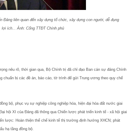
n Đảng liên quan đến xây dựng tổ chức, xây dựng con người, dễ đụng
lợi ích...
Ảnh: Cổng TTĐT Chính phủ
ọng nêu rõ, thời gian qua, Bộ Chính trị đã chỉ đạo Ban cán sự đảng Chính
g chuẩn bị các đề án, báo cáo, tờ trình để gửi Trung ương theo quy chế
đồng bộ, phục vụ sự nghiệp công nghiệp hóa, hiện đại hóa đất nước giai
i hội XI của Đảng đã thông qua Chiến lược phát triển kinh tế - xã hội giai
iến lược: Hoàn thiện thể chế kinh tế thị trường định hướng XHCN; phát
cấu hạ tầng đồng bộ.