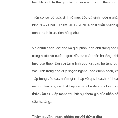
hơn khi kinh tế thế giới bất ổn và nước ta trở thành nướ
Trên cơ sở đó, xác định rõ mục tiêu và định hướng phát 
kinh tế - xã hội 10 năm 2011 - 2020 là phát triển nhanh 
cạnh tranh là ưu tiên hàng đầu.
Về chính sách, cơ chế và giải pháp, cần chú trọng các 
trong nước và nước ngoài đầu tư phát triển hạ tầng; khắ
hiệu quả thấp. Đối với từng lĩnh vực kết cấu hạ tầng c
xác định trong các quy hoạch ngành, các chính sách, cơ
Tập trung vào các nhóm giải pháp về quy hoạch, kế hoạc
nội lực hiện có; về phát huy vai trò chủ đạo của kinh t
thức đầu tư, đẩy mạnh thu hút sự tham gia của nhân dâ
cấu hạ tầng…
Thẩm quyền, trách nhiệm người đứng đầu