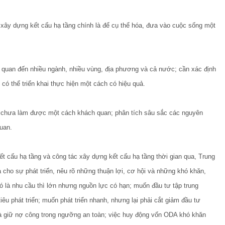
 xây dựng kết cấu hạ tầng chính là để cụ thể hóa, đưa vào cuộc sống một
iên quan đến nhiều ngành, nhiều vùng, địa phương và cả nước; cần xác định
 có thể triển khai thực hiện một cách có hiệu quả.
à chưa làm được một cách khách quan; phân tích sâu sắc các nguyên
uan.
kết cấu hạ tầng và công tác xây dựng kết cấu hạ tầng thời gian qua, Trung
 cho sự phát triển, nêu rõ những thuận lợi, cơ hội và những khó khăn,
ó là nhu cầu thì lớn nhưng nguồn lực có hạn; muốn đầu tư tập trung
iêu phát triển; muốn phát triển nhanh, nhưng lại phải cắt giảm đầu tư
 và giữ nợ công trong ngưỡng an toàn; việc huy động vốn ODA khó khăn