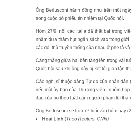
Ông Berlusconi hành động như trên một ngày
trong cuộc bỏ phiếu tín nhiệm tại Quốc hội.
Hôm 27/9, nội các Italia đã thất bại trong vi
nhằm đưa thâm hụt ngân sách vào trong giới
các đối thủ truyền thống của nhau ở phe tả 
Căng thẳng giữa hai bên tăng lên trong vài tu
Quốc hội sau khi ông này bị kết tội gian lận t
Các nghị sĩ thuộc đảng Tự do của nhân dân 
nếu một ủy ban của Thượng viện - nhóm họp vào
đạo của họ theo luật cấm người phạm tội tham
Ông Berlusconi sẽ tròn 77 tuổi vào hôm nay (2
Hoài Linh
(
Theo Reuters, CNN)