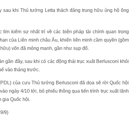
 sau khi Thủ tướng Letta thách đảng trung hữu ủng hộ ông
ệc tìm kiếm sự nhất trí về các biện pháp tài chính quan trọng
 hạn của Liên minh châu Âu, khiến liên minh cầm quyền (gồm
và hữu) vốn đã mỏng manh, gần như sụp đổ.
ần gần đây, sau khi có các động thái trục xuất Berlusconi khỏi
huế vào tháng trước.
(PDL) của cựu Thủ tướng Berlusconi đã dọa sẽ rời Quốc hội
 ngày 4/10 tới, bỏ phiếu thông qua tiến trình trục xuất lãnh
 gia Quốc hội.
9/9)