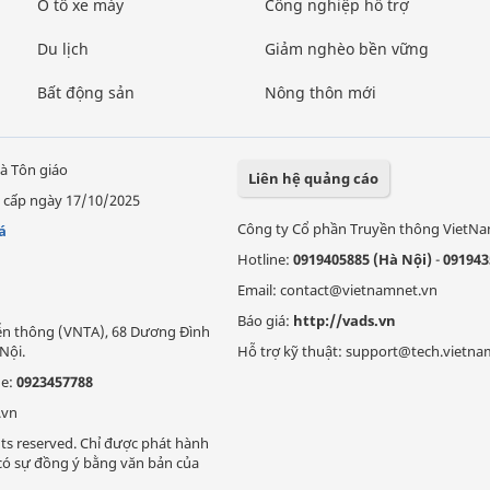
Ô tô xe máy
Công nghiệp hỗ trợ
Du lịch
Giảm nghèo bền vững
Bất động sản
Nông thôn mới
à Tôn giáo
Liên hệ quảng cáo
 cấp ngày 17/10/2025
Công ty Cổ phần Truyền thông VietN
á
Hotline:
0919405885 (Hà Nội)
-
091943
Email: contact@vietnamnet.vn
Báo giá:
http://vads.vn
Viễn thông (VNTA), 68 Dương Đình
Nội.
Hỗ trợ kỹ thuật: support@tech.vietna
ne:
0923457788
.vn
ts reserved. Chỉ được phát hành
i có sự đồng ý bằng văn bản của