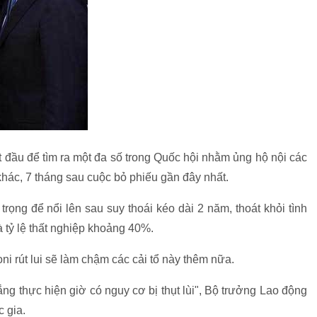
 đầu để tìm ra một đa số trong Quốc hội nhằm ủng hộ nội các
khác, 7 tháng sau cuộc bỏ phiếu gần đây nhất.
 trọng để nổi lên sau suy thoái kéo dài 2 năm, thoát khỏi tình
và tỷ lệ thất nghiệp khoảng 40%.
i rút lui sẽ làm chậm các cải tổ này thêm nữa.
ng thực hiện giờ có nguy cơ bị thụt lùi", Bộ trưởng Lao động
c gia.