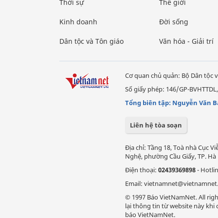
Thời sự
Thế giới
Kinh doanh
Đời sống
Dân tộc và Tôn giáo
Văn hóa - Giải trí
Cơ quan chủ quản: Bộ Dân tộc v
Số giấy phép: 146/GP-BVHTTDL,
Tổng biên tập: Nguyễn Văn B
Liên hệ tòa soạn
Địa chỉ: Tầng 18, Toà nhà Cục 
Nghệ, phường Cầu Giấy, TP. Hà 
Điện thoại:
02439369898
- Hotli
Email: vietnamnet@vietnamnet
© 1997 Báo VietNamNet. All righ
lại thông tin từ website này kh
báo VietNamNet.