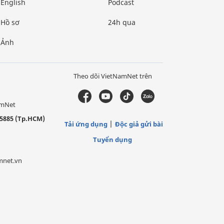
English
Podcast
Hồ sơ
24h qua
Ảnh
Theo dõi VietNamNet trên
amNet
5885 (Tp.HCM)
Tải ứng dụng
Độc giả gửi bài
Tuyển dụng
mnet.vn