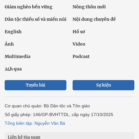
Giảm nghèo bền vững
Nông thôn mới
Dân tộc thiểu số và miền núi
Nội dung chuyên đề
English
Hồ sơ
Ảnh
Video
Multimedia
Podcast
24h qua
Tuyến bài
Sự kiện
Cơ quan chủ quản: Bộ Dân tộc và Tôn giáo
Số giấy phép: 146/GP-BVHTTDL, cấp ngày 17/10/2025
Tổng biên tập: Nguyễn Văn Bá
Liên hệ tòa soạn