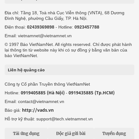
Địa chỉ: Tầng 18, Toà nhà Cục Viễn thông (VNTA), 68 Dương
Đình Nghệ, phường Cầu Giấy, TP. Hà Nội.
Điện thoại:
02439369898
- Hotline:
0923457788
Email: vietnamnet@vietnamnet.vn
© 1997 Báo VietNamNet. All rights reserved. Chỉ được phát hành
lại thông tin từ website này khi có sự đồng ý bằng văn bản của
báo VietNamNet.
Liên hệ quảng cáo
Công ty Cổ phần Truyền thông VietNamNet
0919405885 (Hà Nội)
0919435885 (Tp.HCM)
Hotline:
-
Email: contact@vietnamnet.vn
http://vads.vn
Báo giá:
Hỗ trợ kỹ thuật: support@tech.vietnamnet.vn
Tải ứng dụng
Độc giả gửi bài
Tuyển dụng