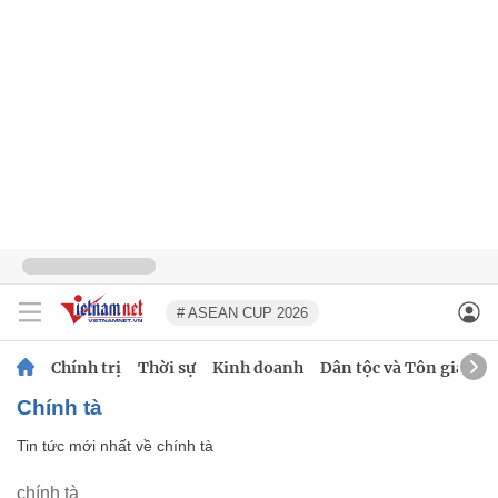
# ASEAN CUP 2026
Chính trị
Thời sự
Kinh doanh
Dân tộc và Tôn giáo
chính tà
Tin tức mới nhất về
chính tà
chính tà