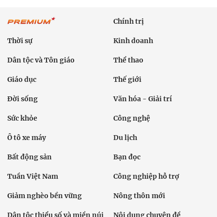
Chính trị
Thời sự
Kinh doanh
Dân tộc và Tôn giáo
Thể thao
Giáo dục
Thế giới
Đời sống
Văn hóa - Giải trí
Sức khỏe
Công nghệ
Ô tô xe máy
Du lịch
Bất động sản
Bạn đọc
Tuần Việt Nam
Công nghiệp hỗ trợ
Giảm nghèo bền vững
Nông thôn mới
Dân tộc thiểu số và miền núi
Nội dung chuyên đề