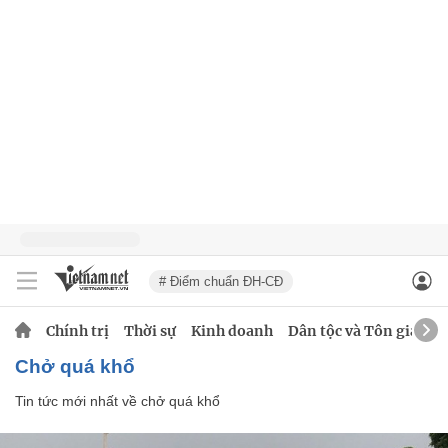
# Điểm chuẩn ĐH-CĐ
Chính trị
Thời sự
Kinh doanh
Dân tộc và Tôn giáo
chở quá khổ
Tin tức mới nhất về
chở quá khổ