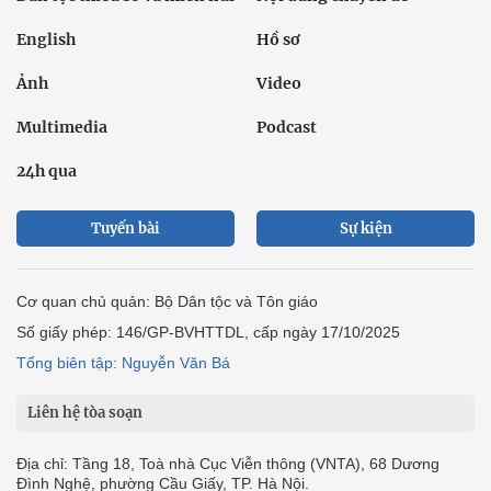
English
Hồ sơ
Ảnh
Video
Multimedia
Podcast
24h qua
Tuyến bài
Sự kiện
Cơ quan chủ quản: Bộ Dân tộc và Tôn giáo
Số giấy phép: 146/GP-BVHTTDL, cấp ngày 17/10/2025
Tổng biên tập: Nguyễn Văn Bá
Liên hệ tòa soạn
Địa chỉ: Tầng 18, Toà nhà Cục Viễn thông (VNTA), 68 Dương
Đình Nghệ, phường Cầu Giấy, TP. Hà Nội.