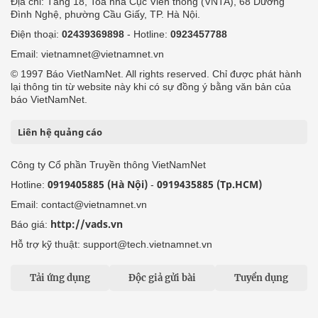
Địa chỉ: Tầng 18, Toà nhà Cục Viễn thông (VNTA), 68 Dương
Đình Nghệ, phường Cầu Giấy, TP. Hà Nội.
Điện thoại:
02439369898
- Hotline:
0923457788
Email: vietnamnet@vietnamnet.vn
© 1997 Báo VietNamNet. All rights reserved. Chỉ được phát hành
lại thông tin từ website này khi có sự đồng ý bằng văn bản của
báo VietNamNet.
Liên hệ quảng cáo
Công ty Cổ phần Truyền thông VietNamNet
0919405885 (Hà Nội)
0919435885 (Tp.HCM)
Hotline:
-
Email: contact@vietnamnet.vn
http://vads.vn
Báo giá:
Hỗ trợ kỹ thuật: support@tech.vietnamnet.vn
Tải ứng dụng
Độc giả gửi bài
Tuyển dụng