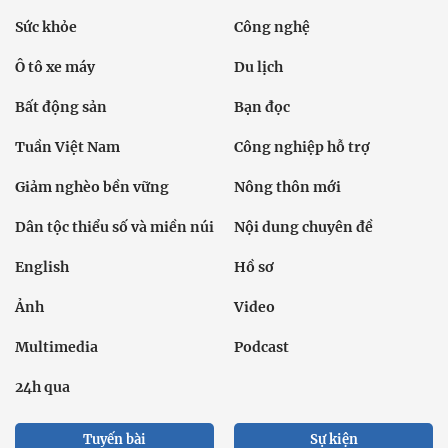
Sức khỏe
Công nghệ
Ô tô xe máy
Du lịch
Bất động sản
Bạn đọc
Tuần Việt Nam
Công nghiệp hỗ trợ
Giảm nghèo bền vững
Nông thôn mới
Dân tộc thiểu số và miền núi
Nội dung chuyên đề
English
Hồ sơ
Ảnh
Video
Multimedia
Podcast
24h qua
Tuyến bài
Sự kiện