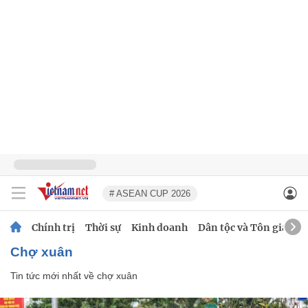
# ASEAN CUP 2026
Chính trị
Thời sự
Kinh doanh
Dân tộc và Tôn giáo
chợ xuân
Tin tức mới nhất về
chợ xuân