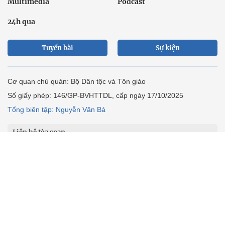
Multimedia
Podcast
24h qua
Tuyến bài
Sự kiện
Cơ quan chủ quản: Bộ Dân tộc và Tôn giáo
Số giấy phép: 146/GP-BVHTTDL, cấp ngày 17/10/2025
Tổng biên tập: Nguyễn Văn Bá
Liên hệ tòa soạn
Địa chỉ: Tầng 18, Toà nhà Cục Viễn thông (VNTA), 68 Dương
Đình Nghệ, phường Cầu Giấy, TP. Hà Nội.
Điện thoại:
02439369898
- Hotline:
0923457788
Email: vietnamnet@vietnamnet.vn
© 1997 Báo VietNamNet. All rights reserved. Chỉ được phát hành
lại thông tin từ website này khi có sự đồng ý bằng văn bản của
báo VietNamNet.