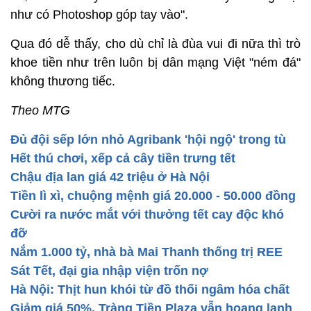
như có Photoshop góp tay vào".
Qua đó dễ thấy, cho dù chỉ là đùa vui đi nữa thì trò
khoe tiền như trên luôn bị dân mạng Việt "ném đá"
không thương tiếc.
Theo MTG
Đủ đội sếp lớn nhỏ Agribank 'hội ngộ' trong tù
Hết thú chơi, xếp cả cây tiền trưng tết
Chậu địa lan giá 42 triệu ở Hà Nội
Tiền lì xì, chuộng mệnh giá 20.000 - 50.000 đồng
Cười ra nước mắt với thưởng tết cay độc khó
đỡ
Nắm 1.000 tỷ, nhà bà Mai Thanh thống trị REE
Sát Tết, đại gia nhập viện trốn nợ
Hà Nội: Thịt hun khói từ đồ thối ngâm hóa chất
Giảm giá 50%, Tràng Tiền Plaza vẫn hoang lạnh