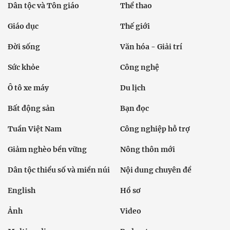
Dân tộc và Tôn giáo
Thể thao
Giáo dục
Thế giới
Đời sống
Văn hóa - Giải trí
Sức khỏe
Công nghệ
Ô tô xe máy
Du lịch
Bất động sản
Bạn đọc
Tuần Việt Nam
Công nghiệp hỗ trợ
Giảm nghèo bền vững
Nông thôn mới
Dân tộc thiểu số và miền núi
Nội dung chuyên đề
English
Hồ sơ
Ảnh
Video