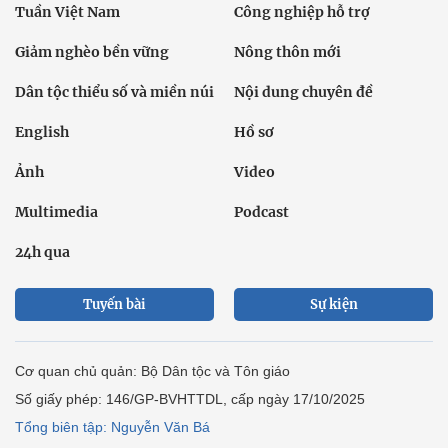
Tuần Việt Nam
Công nghiệp hỗ trợ
Giảm nghèo bền vững
Nông thôn mới
Dân tộc thiểu số và miền núi
Nội dung chuyên đề
English
Hồ sơ
Ảnh
Video
Multimedia
Podcast
24h qua
Tuyến bài
Sự kiện
Cơ quan chủ quản: Bộ Dân tộc và Tôn giáo
Số giấy phép: 146/GP-BVHTTDL, cấp ngày 17/10/2025
Tổng biên tập: Nguyễn Văn Bá