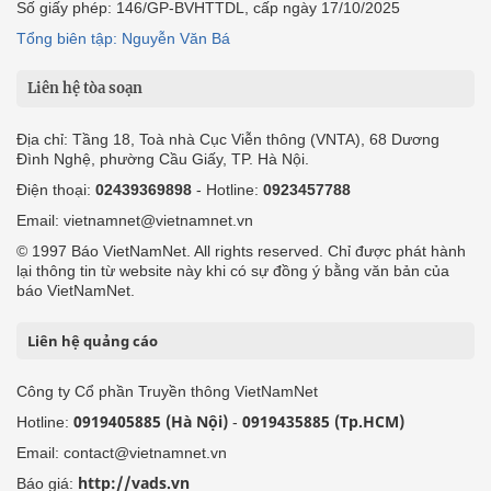
Số giấy phép: 146/GP-BVHTTDL, cấp ngày 17/10/2025
Tổng biên tập: Nguyễn Văn Bá
Liên hệ tòa soạn
Địa chỉ: Tầng 18, Toà nhà Cục Viễn thông (VNTA), 68 Dương
Đình Nghệ, phường Cầu Giấy, TP. Hà Nội.
Điện thoại:
02439369898
- Hotline:
0923457788
Email: vietnamnet@vietnamnet.vn
© 1997 Báo VietNamNet. All rights reserved. Chỉ được phát hành
lại thông tin từ website này khi có sự đồng ý bằng văn bản của
báo VietNamNet.
Liên hệ quảng cáo
Công ty Cổ phần Truyền thông VietNamNet
0919405885 (Hà Nội)
0919435885 (Tp.HCM)
Hotline:
-
Email: contact@vietnamnet.vn
http://vads.vn
Báo giá: