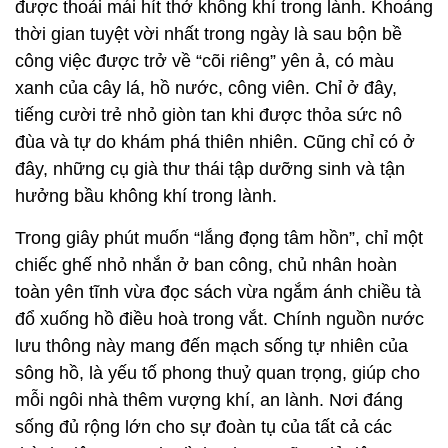
được thoải mái hít thở không khí trong lành. Khoảng
thời gian tuyệt vời nhất trong ngày là sau bộn bề
công việc được trở về “cõi riêng” yên ả, có màu
xanh của cây lá, hồ nước, công viên. Chỉ ở đây,
tiếng cười trẻ nhỏ giòn tan khi được thỏa sức nô
đùa và tự do khám phá thiên nhiên. Cũng chỉ có ở
đây, những cụ già thư thái tập dưỡng sinh và tận
hưởng bầu không khí trong lành.
Trong giây phút muốn “lắng đọng tâm hồn”, chỉ một
chiếc ghế nhỏ nhắn ở ban công, chủ nhân hoàn
toàn yên tĩnh vừa đọc sách vừa ngắm ánh chiều tà
đổ xuống hồ điều hoà trong vắt. Chính nguồn nước
lưu thông này mang đến mạch sống tự nhiên của
sông hồ, là yếu tố phong thuỷ quan trọng, giúp cho
mỗi ngôi nhà thêm vượng khí, an lành. Nơi đáng
sống đủ rộng lớn cho sự đoàn tụ của tất cả các