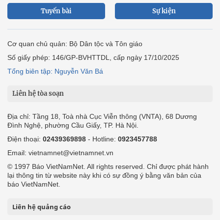
Tuyến bài
Sự kiện
Cơ quan chủ quản: Bộ Dân tộc và Tôn giáo
Số giấy phép: 146/GP-BVHTTDL, cấp ngày 17/10/2025
Tổng biên tập: Nguyễn Văn Bá
Liên hệ tòa soạn
Địa chỉ: Tầng 18, Toà nhà Cục Viễn thông (VNTA), 68 Dương
Đình Nghệ, phường Cầu Giấy, TP. Hà Nội.
Điện thoại:
02439369898
- Hotline:
0923457788
Email: vietnamnet@vietnamnet.vn
© 1997 Báo VietNamNet. All rights reserved. Chỉ được phát hành
lại thông tin từ website này khi có sự đồng ý bằng văn bản của
báo VietNamNet.
Liên hệ quảng cáo