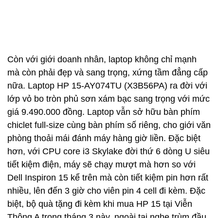
Còn với giới doanh nhân, laptop không chỉ mạnh
mà còn phải đẹp và sang trọng, xứng tầm đẳng cấp
nữa. Laptop HP 15-AY074TU (X3B56PA) ra đời với
lớp vỏ bo tròn phủ sơn xám bạc sang trọng với mức
giá 9.490.000 đồng. Laptop vẫn sở hữu bàn phím
chiclet full-size cùng bàn phím số riêng, cho giới văn
phòng thoải mái đánh máy hàng giờ liền. Đặc biệt
hơn, với CPU core i3 Skylake đời thứ 6 dòng U siêu
tiết kiệm điện, máy sẽ chạy mượt mà hơn so với
Dell Inspiron 15 kể trên mà còn tiết kiệm pin hơn rất
nhiều, lên đến 3 giờ cho viên pin 4 cell đi kèm. Đặc
biệt, bộ quà tặng đi kèm khi mua HP 15 tại Viễn
Thông A trong tháng 3 này, ngoài tai nghe trùm đầu