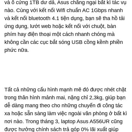
và ổ cứng 1TB dư dả, Asus chẳng ngại bất kì tác vụ
nào. Cùng với kết nối Wifi chuẩn AC 1Gbps nhanh
và kết nối bluetooth 4.1 tiện dụng, bạn sẽ tha hồ tải
ứng dụng, lướt web hoặc kết nối với chuột, bàn
phím hay điện thoại một cách nhanh chóng mà
không cần các cục bắt sóng USB cồng kềnh phiền
phức nữa.
Tất cả những cấu hình mạnh mẽ đó được nhét chặt
trong thân hình mảnh mai, nặng chỉ 2,3kg, giúp bạn
dễ dàng mang theo cho những chuyến đi công tác
xa hoặc sẵn sàng làm việc ngoài văn phòng ở bất kì
nơi nào. Trong tháng 3, laptop Asus A556UR cũng
được hưởng chính sách trả góp 0% lãi xuất giúp