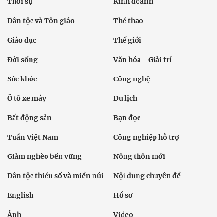
Thời sự
Kinh doanh
Dân tộc và Tôn giáo
Thể thao
Giáo dục
Thế giới
Đời sống
Văn hóa - Giải trí
Sức khỏe
Công nghệ
Ô tô xe máy
Du lịch
Bất động sản
Bạn đọc
Tuần Việt Nam
Công nghiệp hỗ trợ
Giảm nghèo bền vững
Nông thôn mới
Dân tộc thiểu số và miền núi
Nội dung chuyên đề
English
Hồ sơ
Ảnh
Video