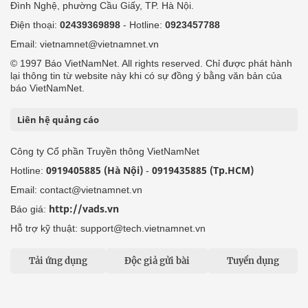
Đình Nghệ, phường Cầu Giấy, TP. Hà Nội.
Điện thoại:
02439369898
- Hotline:
0923457788
Email: vietnamnet@vietnamnet.vn
© 1997 Báo VietNamNet. All rights reserved. Chỉ được phát hành
lại thông tin từ website này khi có sự đồng ý bằng văn bản của
báo VietNamNet.
Liên hệ quảng cáo
Công ty Cổ phần Truyền thông VietNamNet
0919405885 (Hà Nội)
0919435885 (Tp.HCM)
Hotline:
-
Email: contact@vietnamnet.vn
http://vads.vn
Báo giá:
Hỗ trợ kỹ thuật: support@tech.vietnamnet.vn
Tải ứng dụng
Độc giả gửi bài
Tuyển dụng