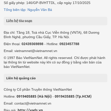
Số giấy phép: 146/GP-BVHTTDL, cấp ngày 17/10/2025
Tổng biên tập: Nguyễn Văn Bá
Liên hệ tòa soạn
Địa chỉ: Tầng 18, Toà nhà Cục Viễn thông (VNTA), 68 Dương
Đình Nghệ, phường Cầu Giấy, TP. Hà Nội.
Điện thoại:
02439369898
- Hotline:
0923457788
Email: vietnamnet@vietnamnet.vn
© 1997 Báo VietNamNet. All rights reserved. Chỉ được phát hành
lại thông tin từ website này khi có sự đồng ý bằng văn bản của
báo VietNamNet.
Liên hệ quảng cáo
Công ty Cổ phần Truyền thông VietNamNet
0919405885 (Hà Nội)
0919435885 (Tp.HCM)
Hotline:
-
Email: contact@vietnamnet.vn
http://vads.vn
Báo giá: