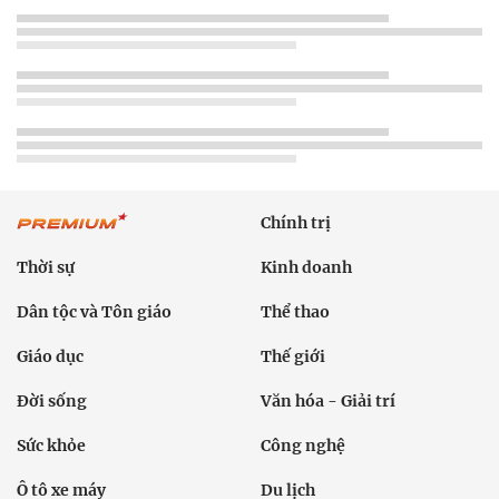
Chính trị
Thời sự
Kinh doanh
Dân tộc và Tôn giáo
Thể thao
Giáo dục
Thế giới
Đời sống
Văn hóa - Giải trí
Sức khỏe
Công nghệ
Ô tô xe máy
Du lịch