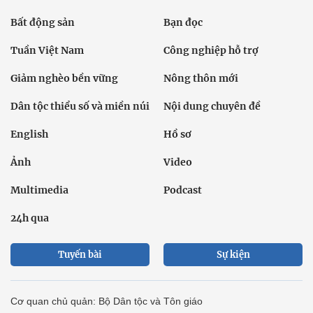
Bất động sản
Bạn đọc
Tuần Việt Nam
Công nghiệp hỗ trợ
Giảm nghèo bền vững
Nông thôn mới
Dân tộc thiểu số và miền núi
Nội dung chuyên đề
English
Hồ sơ
Ảnh
Video
Multimedia
Podcast
24h qua
Tuyến bài
Sự kiện
Cơ quan chủ quản: Bộ Dân tộc và Tôn giáo