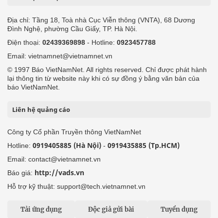
Địa chỉ: Tầng 18, Toà nhà Cục Viễn thông (VNTA), 68 Dương
Đình Nghệ, phường Cầu Giấy, TP. Hà Nội.
Điện thoại:
02439369898
- Hotline:
0923457788
Email: vietnamnet@vietnamnet.vn
© 1997 Báo VietNamNet. All rights reserved. Chỉ được phát hành
lại thông tin từ website này khi có sự đồng ý bằng văn bản của
báo VietNamNet.
Liên hệ quảng cáo
Công ty Cổ phần Truyền thông VietNamNet
0919405885 (Hà Nội)
0919435885 (Tp.HCM)
Hotline:
-
Email: contact@vietnamnet.vn
http://vads.vn
Báo giá:
Hỗ trợ kỹ thuật: support@tech.vietnamnet.vn
Tải ứng dụng
Độc giả gửi bài
Tuyển dụng