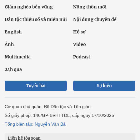
Giảm nghèo bền vững
Nông thôn mới
Dân tộc thiểu số và miền núi
Nội dung chuyên đề
English
Hồ sơ
Ảnh
Video
Multimedia
Podcast
24h qua
Tuyến bài
Sự kiện
Cơ quan chủ quản: Bộ Dân tộc và Tôn giáo
Số giấy phép: 146/GP-BVHTTDL, cấp ngày 17/10/2025
Tổng biên tập: Nguyễn Văn Bá
Liên hệ tòa soạn