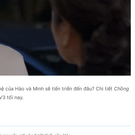
ệ của Hào và Minh sẽ tiến triển đến đâu?
Chi tiết
Chồng
3 tối nay.