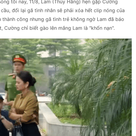
sóng tối nay, 11/8, Lam (Thúy Hằng) hẹn gặp Cường
 cầu
, đổi lại gã tình nhân sẽ phải xóa hết clip nóng của
ch thành công nhưng gã tình trẻ không ngờ Lam đã báo
t, Cường chỉ biết gào lên mắng Lam là "khốn nạn".