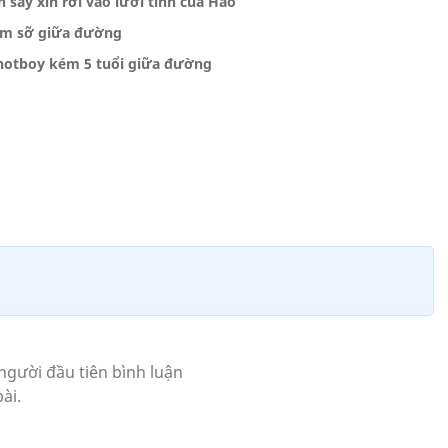
 say xỉn rơi vào lưới tình của Hào
àm sỡ giữa đường
hotboy kém 5 tuổi giữa đường