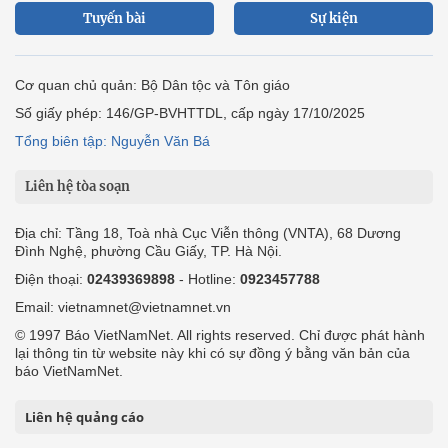
Tuyến bài
Sự kiện
Cơ quan chủ quản: Bộ Dân tộc và Tôn giáo
Số giấy phép: 146/GP-BVHTTDL, cấp ngày 17/10/2025
Tổng biên tập: Nguyễn Văn Bá
Liên hệ tòa soạn
Địa chỉ: Tầng 18, Toà nhà Cục Viễn thông (VNTA), 68 Dương
Đình Nghệ, phường Cầu Giấy, TP. Hà Nội.
Điện thoại:
02439369898
- Hotline:
0923457788
Email: vietnamnet@vietnamnet.vn
© 1997 Báo VietNamNet. All rights reserved. Chỉ được phát hành
lại thông tin từ website này khi có sự đồng ý bằng văn bản của
báo VietNamNet.
Liên hệ quảng cáo