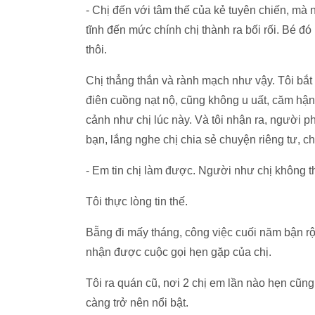
- Chị đến với tâm thế của kẻ tuyên chiến, mà 
tĩnh đến mức chính chị thành ra bối rối. Bé đó
thôi.
Chị thẳng thắn và rành mạch như vậy. Tôi bắ
điên cuồng nạt nộ, cũng không u uất, căm h
cảnh như chị lúc này. Và tôi nhận ra, người p
bạn, lắng nghe chị chia sẻ chuyện riêng tư, 
- Em tin chị làm được. Người như chị không 
Tôi thực lòng tin thế.
Bẵng đi mấy tháng, công việc cuối năm bận rộ
nhận được cuộc gọi hẹn gặp của chị.
Tôi ra quán cũ, nơi 2 chị em lần nào hẹn cũng
càng trở nên nổi bật.