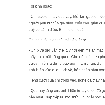
Tôi kinh ngạc:
- Chị, sao chị hay quá vậy. Mỗi lần gặp, chị 
người phụ nữ của gia đình, chỉn chu, giản dị. 
quý cô sành điệu. Em mê chị quá.
Chị nhìn tôi thích thú, mắt lấp lánh:
- Chị xưa giờ vẫn thế, tùy nơi đến mà ăn mặc 
mấy nhìn mãi cũng quen. Cho nên dù theo phon
được, miễn là đừng bao giờ nhàm chán. Bài h
anh Hiển vừa đi du lịch về, hôn nhân hâm nóng
Tiếng cười của chị trong veo, nghe đã thấy h
- Quà này tặng em, anh Hiển tự tay chọn để g
bên nhau, sắp xếp lại mọi thứ. Chị phải học l