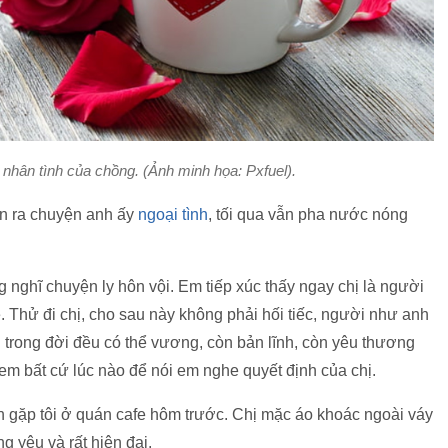
 nhân tình của chồng. (Ảnh minh họa: Pxfuel).
iện ra chuyện anh ấy
ngoại tình
, tối qua vẫn pha nước nóng
g nghĩ chuyện ly hôn vội. Em tiếp xúc thấy ngay chị là người
về. Thử đi chị, cho sau này không phải hối tiếc, người như anh
 trong đời đều có thể vương, còn bản lĩnh, còn yêu thương
i em bất cứ lúc nào để nói em nghe quyết định của chị.
n gặp tôi ở quán cafe hôm trước. Chị mặc áo khoác ngoài váy
 yêu và rất hiện đại.