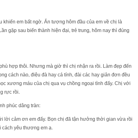
đều khiến em bất ngờ. Ấn tượng hôm đầu của em về chị là
Lần gặp sau biến thành hiện đại, trẻ trung, hôm nay thì đúng
phù hợp thôi. Nhưng mà giờ thì chị nhận ra rồi. Làm đẹp đến
g cách nào, điệu đà hay cá tính, đài các hay giản đơn đều
ọc xương máu của chị qua vụ chồng ngoại tình đấy. Chị với
 rực rồi.
ạnh phúc dâng tràn:
ửi lời cảm ơn em đấy. Bọn chị đã tận hưởng thời gian vừa rồi
ại cách yêu thương em ạ.