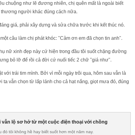
ều chuộng như lẽ đương nhiên, chị quên mất là ngoài biết
u thương người khác đúng cách nữa.
đáng giá, phải xây dựng và sửa chữa trước khi kết thúc nó.
i một câu làm chị phát khóc: "Cảm ơn em đã chọn tin anh".
phụ nữ xinh đẹp này cứ hiện trong đầu tôi suốt chặng đường
ng bỏ lỡ để rồi cả đời cứ nuối tiếc 2 chữ "giá như".
 với trái tim mình. Bởi vì mỗi ngày trôi qua, hôm sau vẫn là
 ta vẫn chọn từ lấp lánh cho cả hạt nắng, giọt mưa đó, đúng
vi vẫn lộ sơ hở từ một cuộc điện thoại với chồng
ều đó tôi không hề hay biết suốt hơn một năm nay.