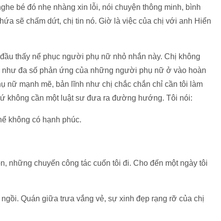
nghe bé đó nhẹ nhàng xin lỗi, nói chuyện thông minh, bình
 hứa sẽ chấm dứt, chị tin nó. Giờ là việc của chị với anh Hiển
t đầu thấy nể phục người phụ nữ nhỏ nhắn này. Chị không
ận như đa số phản ứng của những người phụ nữ ở vào hoàn
hụ nữ mạnh mẽ, bản lĩnh như chị chắc chắn chỉ cần tôi làm
chứ không cần một luật sư đưa ra đường hướng. Tôi nói:
thể không có hạnh phúc.
n, những chuyến công tác cuốn tôi đi. Cho đến một ngày tôi
 ngồi. Quán giữa trưa vắng vẻ, sự xinh đẹp rạng rỡ của chị