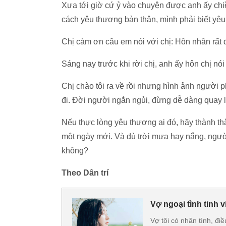
Xưa tới giờ cứ ỷ vào chuyện được anh ấy chi
cách yêu thương bản thân, mình phải biết yê
Chị cảm ơn câu em nói với chị: Hôn nhân rất 
Sáng nay trước khi rời chị, anh ấy hôn chị nó
Chị chào tôi ra về rồi nhưng hình ảnh người 
đi. Đời người ngắn ngủi, đừng dễ dàng quay lư
Nếu thực lòng yêu thương ai đó, hãy thành thật
một ngày mới. Và dù trời mưa hay nắng, người
không?
Theo Dân trí
Vợ ngoại tình tinh 
Vợ tôi có nhân tình, đi