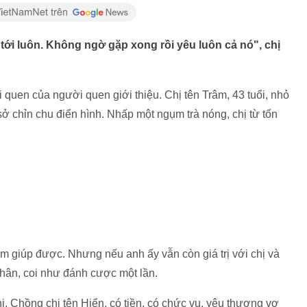
 tới luôn. Không ngờ gặp xong rồi yêu luôn cả nó", chị
ời quen của người quen giới thiệu. Chị tên Trâm, 43 tuổi, nhỏ
ở chỉn chu điển hình. Nhấp một ngụm trà nóng, chị từ tốn
em giúp được. Nhưng nếu anh ấy vẫn còn giá trị với chị và
nhân, coi như đánh cược một lần.
. Chồng chị tên Hiển, có tiền, có chức vụ, yêu thương vợ