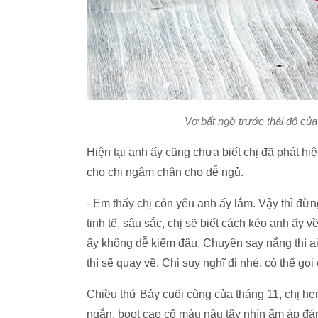
Vợ bất ngờ trước thái độ của
Hiện tại anh ấy cũng chưa biết chị đã phát h
cho chị ngâm chân cho dễ ngủ.
- Em thấy chị còn yêu anh ấy lắm. Vậy thì đừn
tinh tế, sâu sắc, chị sẽ biết cách kéo anh ấy 
ấy không dễ kiếm đâu. Chuyện say nắng thì ai
thì sẽ quay về. Chị suy nghĩ đi nhé, có thể gọ
Chiều thứ Bảy cuối cùng của tháng 11, chị hẹ
ngắn, boot cao cổ màu nâu tây nhìn ấm áp đáng