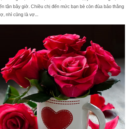
đến tận bây giờ. Chiều chị đến mức bạn bè còn đùa bảo thằng
ợ, nhì cũng là vợ...