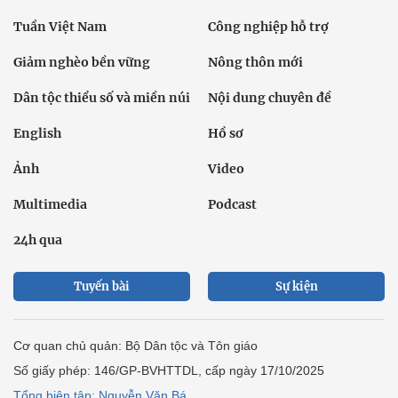
Tuần Việt Nam
Công nghiệp hỗ trợ
Giảm nghèo bền vững
Nông thôn mới
Dân tộc thiểu số và miền núi
Nội dung chuyên đề
English
Hồ sơ
Ảnh
Video
Multimedia
Podcast
24h qua
Tuyến bài
Sự kiện
Cơ quan chủ quản: Bộ Dân tộc và Tôn giáo
Số giấy phép: 146/GP-BVHTTDL, cấp ngày 17/10/2025
Tổng biên tập: Nguyễn Văn Bá