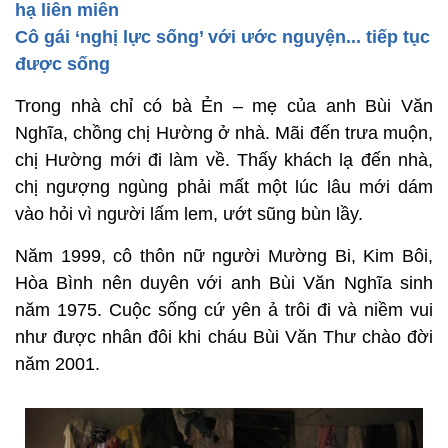
hạ liên miên
Cô gái ‘nghị lực sống’ với ước nguyện... tiếp tục
được sống
Trong nhà chỉ có bà Ẻn – mẹ của anh Bùi Văn
Nghĩa, chồng chị Hường ở nhà. Mãi đến trưa muộn,
chị Hường mới đi làm về. Thấy khách lạ đến nhà,
chị ngượng ngùng phải mất một lúc lâu mới dám
vào hỏi vì người lấm lem, ướt sũng bùn lầy.
Năm 1999, cô thôn nữ người Mường Bi, Kim Bôi,
Hòa Bình nên duyên với anh Bùi Văn Nghĩa sinh
năm 1975. Cuộc sống cứ yên ả trôi đi và niềm vui
như được nhân đôi khi cháu Bùi Văn Thư chào đời
năm 2001.