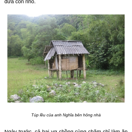
đứa con nhỏ.
Túp lều của anh Nghĩa bên hông nhà
Ngày trước, cả hai vợ chồng cùng chăm chỉ làm ăn