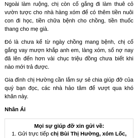
Ngoài làm ruộng, chị còn cố gắng đi làm thuê cỏ
vườn tược cho nhà hàng xóm để có thêm tiền nuôi
con đi học, tiền chữa bệnh cho chồng, tiền thuốc
thang cho mẹ già.
Đó là chưa kể từ ngày chồng mang bệnh, chị cố
gắng vay mượn khắp anh em, làng xóm, số nợ nay
đã lên đến hơn vài chục triệu đồng chưa biết khi
nào mới trả được.
Gia đình chị Hường cần lắm sự sẻ chia giúp đỡ của
quý bạn đọc, các nhà hảo tâm để vượt qua khó
khăn này.
Nhân Ái
Mọi sự giúp đỡ xin gửi về:
1. Gửi trực tiếp
chị Bùi Thị Hường, xóm Lốc,