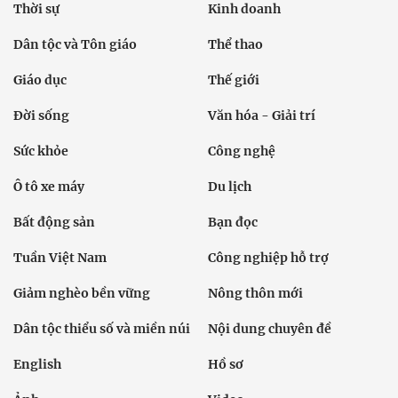
Thời sự
Kinh doanh
Dân tộc và Tôn giáo
Thể thao
Giáo dục
Thế giới
Đời sống
Văn hóa - Giải trí
Sức khỏe
Công nghệ
Ô tô xe máy
Du lịch
Bất động sản
Bạn đọc
Tuần Việt Nam
Công nghiệp hỗ trợ
Giảm nghèo bền vững
Nông thôn mới
Dân tộc thiểu số và miền núi
Nội dung chuyên đề
English
Hồ sơ