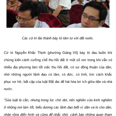
Các cử tri lão thành bày tỏ tâm tư với đất nước.
Cử tri Nguyễn Khắc Thịnh (phường Giảng Võ) bày tỏ đau buồn khi
chứng kiến cảnh cưỡng chế thu hồi đất ở một số nơi trong khi vẫn có
nhiều địa phương làm tốt việc thu hồi đất, có sự đồng thuận của dân,
nhờ những người lãnh đạo có tâm, có đức, có tình, tìm cách khắc
phục sơ hở, bất cập của luật Đất đai để hài hòa lợi ích giữa dân và nhà
nước.
“Sửa luật là cần, nhưng trong lúc chờ đợi, nên nghiên cứu kinh nghiệm
ở những nơi làm tốt, biểu dương các lãnh đạo biết vì dân và lo cho dân,
nhân rộng điển hình và cũng để nhắc nhở, cảnh báo những quan tham