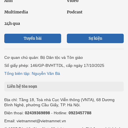
Ảnh
Video
Multimedia
Podcast
24h qua
Tuyến bài
Sự kiện
Cơ quan chủ quản: Bộ Dân tộc và Tôn giáo
Số giấy phép: 146/GP-BVHTTDL, cấp ngày 17/10/2025
Tổng biên tập: Nguyễn Văn Bá
Liên hệ tòa soạn
Địa chỉ: Tầng 18, Toà nhà Cục Viễn thông (VNTA), 68 Dương
Đình Nghệ, phường Cầu Giấy, TP. Hà Nội.
Điện thoại:
02439369898
- Hotline:
0923457788
Email: vietnamnet@vietnamnet.vn