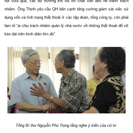
hội vừa qua, các bộ trưởng khi trả lời chất vấn đều né tránh trách
nhiệm. Ông Thịnh yêu cầu QH bên cạnh tăng cường giám sát việc sử
dụng vốn và tình trạng thất thoát ở các tập đoàn, tổng công ty, còn phải
làm rõ “ai chịu trách nhiệm quản lý nhà nước về những thất thoát đổ vỡ
kéo dài trên bình diện lớn đó”.
Tổng Bí thư Nguyễn Phú Trọng lắng nghe ý kiến của cử tri.