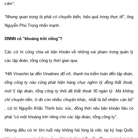
cảm".
“Nhưng quan trọng là phải có chuyển biến, hiệu quả trong thực tế”
, ông
Nguyễn Phú Trọng nhấn mạnh.
DNNN có "khoảng trời riêng"?
Các cử tri cũng chia sẻ băn khoăn về những sai phạm trong quản lý
các tập đoàn, tổng công ty thời gian qua.
“Hết Vinashin lại đến Vinalines đổ vỡ, thanh tra kiểm toán đến tập đoàn,
tổng công ty nào cũng phát hiện hàng chục nghìn tỷ đồng thất thoát,
mới 5 tập đoàn, tổng công ty thôi đã thất thoát 30 ngàn tỷ. Mà không
chỉ chuyện tiền, ở đó còn nhiều chuyện khác, nhất là bổ nhiệm cán bộ”
, cử tri Nguyễn Khắc Thịnh bức xúc, đồng thời nêu băn khoăn liệu có
phải “có một khoảng trời riêng cho các tập đoàn, tổng công ty”.
Nhưng điều cử tri lớn tuổi này không hài lòng là việc tại kỳ họp Quốc