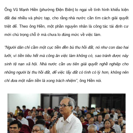
Ông Vũ Mạnh Hiền (phường Điện Biên) lo ngại về tình hình khiếu kiện
đất đai nhiều và phức tạp, cho rằng nhà nước cần tìm cách giải quyết
triệt để. Theo ông Hiền, một phần nguyên nhân là công tác tái định cư
mới chú trọng chỗ ở mà chưa lo đúng mức về việc làm.
“Người dân chỉ cầm một cục tiền đền bù thu hồi đất, nó như con dao hai
lưỡi, vì tiền tiêu hết mà công ăn việc làm không có, sao tránh được nảy
sinh tệ nạn xã hội. Nhà nước cần ưu tiên giải quyết nghề nghiệp cho
những người bị thu hồi đất, để việc lấy đất có tình có lý hơn, không nên
chỉ đưa một nắm tiền là xong trách nhiệm”
, ông Hiền nói.