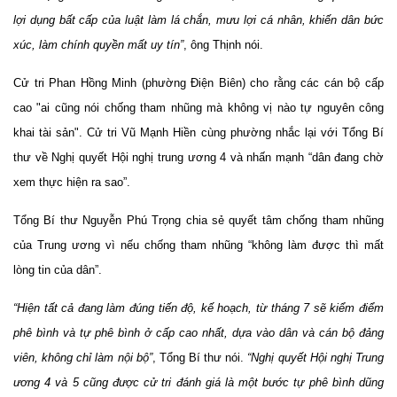
lợi dụng bất cấp của luật làm lá chắn, mưu lợi cá nhân, khiến dân bức
xúc, làm chính quyền mất uy tín”
, ông Thịnh nói.
Cử tri Phan Hồng Minh (phường Điện Biên) cho rằng các cán bộ cấp
cao "ai cũng nói chống tham nhũng mà không vị nào tự nguyên công
khai tài sản". Cử tri Vũ Mạnh Hiền cùng phường nhắc lại với Tổng Bí
thư về Nghị quyết Hội nghị trung ương 4 và nhấn mạnh “dân đang chờ
xem thực hiện ra sao”.
Tổng Bí thư Nguyễn Phú Trọng chia sẻ quyết tâm chống tham nhũng
của Trung ương vì nếu chống tham nhũng “không làm được thì mất
lòng tin của dân”.
“Hiện tất cả đang làm đúng tiến độ, kế hoạch, từ tháng 7 sẽ kiểm điểm
phê bình và tự phê bình ở cấp cao nhất, dựa vào dân và cán bộ đảng
viên, không chỉ làm nội bộ”
, Tổng Bí thư nói.
“Nghị quyết Hội nghị Trung
ương 4 và 5 cũng được cử tri đánh giá là một bước tự phê bình dũng