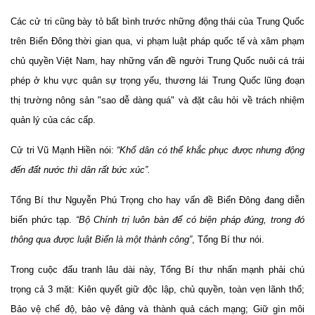
Các cử tri cũng bày tỏ bất bình trước những động thái của Trung Quốc
trên Biển Đông thời gian qua, vi phạm luật pháp quốc tế và xâm phạm
chủ quyền Việt Nam, hay những vấn đề người Trung Quốc nuôi cá trái
phép ở khu vực quân sự trọng yếu, thương lái Trung Quốc lũng đoạn
thị trường nông sản "sao dễ dàng quá" và đặt câu hỏi về trách nhiệm
quản lý của các cấp.
Cử tri Vũ Mạnh Hiền nói:
“Khổ dân có thể khắc phục được nhưng động
đến đất nước thì dân rất bức xúc”.
Tổng Bí thư Nguyễn Phú Trọng cho hay vấn đề Biển Đông đang diễn
biến phức tạp.
“Bộ Chính trị luôn bàn để có biện pháp đúng, trong đó
thông qua được luật Biển là một thành công”
, Tổng Bí thư nói.
Trong cuộc đấu tranh lâu dài này, Tổng Bí thư nhấn mạnh phải chú
trọng cả 3 mặt: Kiên quyết giữ độc lập, chủ quyền, toàn vẹn lãnh thổ;
Bảo vệ chế độ, bảo vệ đảng và thành quả cách mạng; Giữ gìn môi