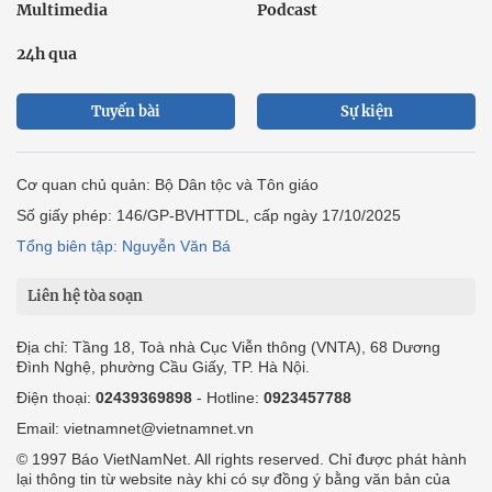
Multimedia
Podcast
24h qua
Tuyến bài
Sự kiện
Cơ quan chủ quản: Bộ Dân tộc và Tôn giáo
Số giấy phép: 146/GP-BVHTTDL, cấp ngày 17/10/2025
Tổng biên tập: Nguyễn Văn Bá
Liên hệ tòa soạn
Địa chỉ: Tầng 18, Toà nhà Cục Viễn thông (VNTA), 68 Dương
Đình Nghệ, phường Cầu Giấy, TP. Hà Nội.
Điện thoại:
02439369898
- Hotline:
0923457788
Email: vietnamnet@vietnamnet.vn
© 1997 Báo VietNamNet. All rights reserved. Chỉ được phát hành
lại thông tin từ website này khi có sự đồng ý bằng văn bản của