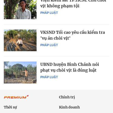
Viện kiểm sát TP.HCM: Chủ chòi
vịt không phạm tội
PHÁP LUẬT
VKSND Tối cao yêu cầu kiểm tra
'vụ án chòi vịt'
PHÁP LUẬT
UBND huyện Bình Chánh nói
phạt vụ chòi vịt là đúng luật
PHÁP LUẬT
Chính trị
Thời sự
Kinh doanh