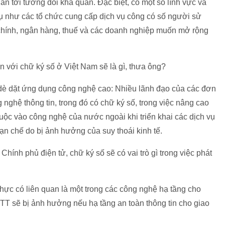
an tới tương đối khả quan. Đặc biệt, có một số lĩnh vực và
dụ như các tổ chức cung cấp dịch vụ công có số người sử
 chính, ngân hàng, thuế và các doanh nghiệp muốn mở rộng
n với chữ ký số ở Việt Nam sẽ là gì, thưa ông?
è dặt ứng dụng công nghệ cao: Nhiều lãnh đạo của các đơn
nghệ thông tin, trong đó có chữ ký số, trong việc nâng cao
ộc vào công nghệ của nước ngoài khi triển khai các dịch vụ
n chế do bị ảnh hưởng của suy thoái kinh tế.
hính phủ điện tử, chữ ký số sẽ có vai trò gì trong việc phát
ực có liên quan là một trong các công nghệ hạ tầng cho
T sẽ bị ảnh hưởng nếu hạ tầng an toàn thông tin cho giao